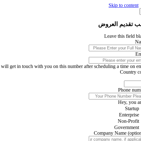
Skip to content
ب تقديم العروض
Leave this field b
Na
Em
will get in touch with you on this number after scheduling a time on ema
Country c
Phone num
Hey, you ar
Startup
Enterprise
Non-Profit
Government
Company Name
(optio