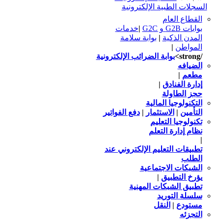
السجلات الطبية الإلكترونية
القطاع العام
بوابات G2B و G2C
|
خدمات
المدن الذكية
|
بوابة سلامة
المواطن
|
/strong>
بوابة الضرائب الإلكترونية
الضيافه
مطعم
|
إدارة الفنادق
|
حجز الطاولة
التكنولوجيا المالية
التأمين
|
الاستثمار
|
دفع الفواتير
تكنولوجيا التعليم
نظام إدارة التعلم
|
تطبيقات التعليم الإلكتروني عند
الطلب
الشبكات الاجتماعية
يؤرخ التطبيق
|
تطبيق الشبكات المهنية
سلسلة التوريد
مستودع
|
النقل
التجزئه