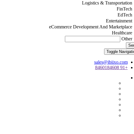
Logistics & Transportation
FinTech
EdTech
Entertainment
eCommerce Development And Marketplace
Healthcare
Other
Se
Toggle Navigati
sales@ibiixo.com
+91 8460184608