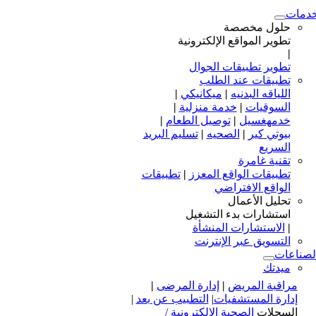
دمات
حلول مخصصة
تطوير المواقع الإلكترونية
|
تطوير تطبيقات الجوال
تطبيقات عند الطلب
اللياقه البدنيه
|
ميكانيكي
|
السوقيات
|
خدمة منزلية
|
خدمهغسيل
|
توصيل الطعام
|
بيوتي كير
|
الصحيه
|
تسليم البريد
السريع
تقنية غامرة
تطبيقات الواقع المعزز
|
تطبيقات
الواقع الافتراضي
تحليل الأعمال
استشارات بدء التشغيل
|
الاستشارات المنشأة
التسويق عبر الإنترنت
لصناعات
ميدتك
مراقبة المريض
|
إدارة المرضى
|
إدارة المستشفيات
|
التطبيب عن بعد
|
السجلات
الصحية الإلكترونية /