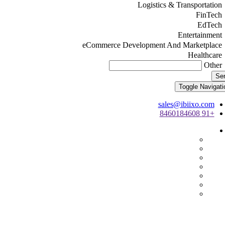
Logistics & Transportation
FinTech
EdTech
Entertainment
eCommerce Development And Marketplace
Healthcare
Other
Se
Toggle Navigati
sales@ibiixo.com
+91 8460184608