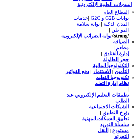
السجلات الطبية الإلكترونية
القطاع العام
بوابات G2B و G2C
|
خدمات
المدن الذكية
|
بوابة سلامة
المواطن
|
/strong>
بوابة الضرائب الإلكترونية
الضيافه
مطعم
|
إدارة الفنادق
|
حجز الطاولة
التكنولوجيا المالية
التأمين
|
الاستثمار
|
دفع الفواتير
تكنولوجيا التعليم
نظام إدارة التعلم
|
تطبيقات التعليم الإلكتروني عند
الطلب
الشبكات الاجتماعية
يؤرخ التطبيق
|
تطبيق الشبكات المهنية
سلسلة التوريد
مستودع
|
النقل
التجزئه