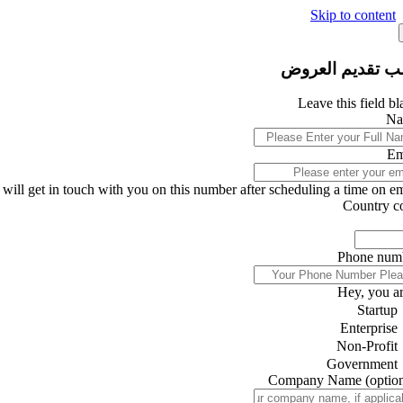
Skip to content
ب تقديم العروض
Leave this field b
Na
Em
will get in touch with you on this number after scheduling a time on ema
Country c
Phone num
Hey, you ar
Startup
Enterprise
Non-Profit
Government
Company Name
(optio