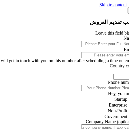
Skip to content
ب تقديم العروض
Leave this field b
Na
Em
will get in touch with you on this number after scheduling a time on ema
Country c
Phone num
Hey, you ar
Startup
Enterprise
Non-Profit
Government
Company Name
(optio