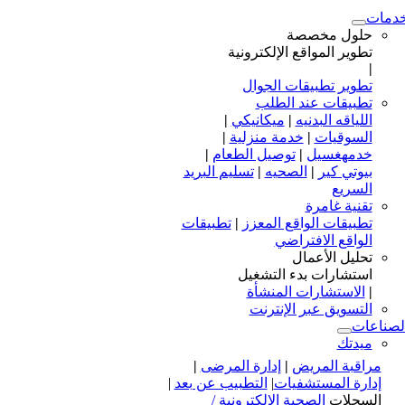
دمات
حلول مخصصة
تطوير المواقع الإلكترونية
|
تطوير تطبيقات الجوال
تطبيقات عند الطلب
اللياقه البدنيه
|
ميكانيكي
|
السوقيات
|
خدمة منزلية
|
خدمهغسيل
|
توصيل الطعام
|
بيوتي كير
|
الصحيه
|
تسليم البريد
السريع
تقنية غامرة
تطبيقات الواقع المعزز
|
تطبيقات
الواقع الافتراضي
تحليل الأعمال
استشارات بدء التشغيل
|
الاستشارات المنشأة
التسويق عبر الإنترنت
لصناعات
ميدتك
مراقبة المريض
|
إدارة المرضى
|
إدارة المستشفيات
|
التطبيب عن بعد
|
السجلات
الصحية الإلكترونية /