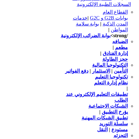
السجلات الطبية الإلكترونية
القطاع العام
بوابات G2B و G2C
|
خدمات
المدن الذكية
|
بوابة سلامة
المواطن
|
/strong>
بوابة الضرائب الإلكترونية
الضيافه
مطعم
|
إدارة الفنادق
|
حجز الطاولة
التكنولوجيا المالية
التأمين
|
الاستثمار
|
دفع الفواتير
تكنولوجيا التعليم
نظام إدارة التعلم
|
تطبيقات التعليم الإلكتروني عند
الطلب
الشبكات الاجتماعية
يؤرخ التطبيق
|
تطبيق الشبكات المهنية
سلسلة التوريد
مستودع
|
النقل
التجزئه