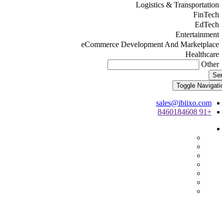
Logistics & Transportation
FinTech
EdTech
Entertainment
eCommerce Development And Marketplace
Healthcare
Other
Se
Toggle Navigati
sales@ibiixo.com
+91 8460184608