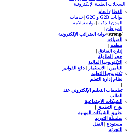
السجلات الطبية الإلكترونية
القطاع العام
بوابات G2B و G2C
|
خدمات
المدن الذكية
|
بوابة سلامة
المواطن
|
/strong>
بوابة الضرائب الإلكترونية
الضيافه
مطعم
|
إدارة الفنادق
|
حجز الطاولة
التكنولوجيا المالية
التأمين
|
الاستثمار
|
دفع الفواتير
تكنولوجيا التعليم
نظام إدارة التعلم
|
تطبيقات التعليم الإلكتروني عند
الطلب
الشبكات الاجتماعية
يؤرخ التطبيق
|
تطبيق الشبكات المهنية
سلسلة التوريد
مستودع
|
النقل
التجزئه