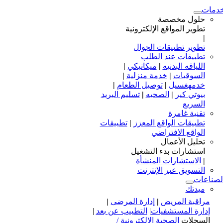
دمات
حلول مخصصة
تطوير المواقع الإلكترونية
|
تطوير تطبيقات الجوال
تطبيقات عند الطلب
اللياقه البدنيه
|
ميكانيكي
|
السوقيات
|
خدمة منزلية
|
خدمهغسيل
|
توصيل الطعام
|
بيوتي كير
|
الصحيه
|
تسليم البريد
السريع
تقنية غامرة
تطبيقات الواقع المعزز
|
تطبيقات
الواقع الافتراضي
تحليل الأعمال
استشارات بدء التشغيل
|
الاستشارات المنشأة
التسويق عبر الإنترنت
لصناعات
ميدتك
مراقبة المريض
|
إدارة المرضى
|
إدارة المستشفيات
|
التطبيب عن بعد
|
السجلات
الصحية الإلكترونية /