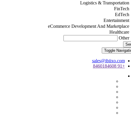
Logistics & Transportation
FinTech
EdTech
Entertainment
eCommerce Development And Marketplace
Healthcare
Other
Se
Toggle Navigati
sales@ibiixo.com
+91 8460184608