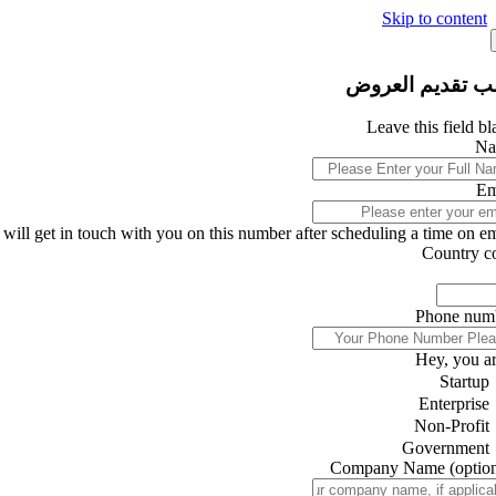
Skip to content
ب تقديم العروض
Leave this field b
Na
Em
will get in touch with you on this number after scheduling a time on ema
Country c
Phone num
Hey, you ar
Startup
Enterprise
Non-Profit
Government
Company Name
(optio