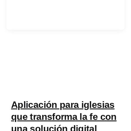
Services
Industrias
Contratar desarrol
Acerca de IT Comp
Aplicación para iglesias
RFP
que transforma la fe con
una solución digital