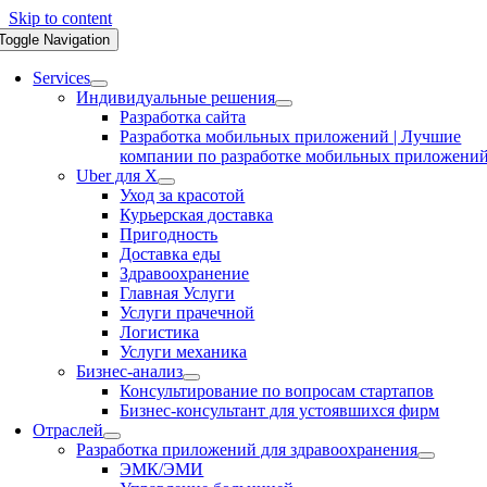
Skip to content
Toggle Navigation
Services
Индивидуальные решения
Разработка сайта
Разработка мобильных приложений | Лучшие
компании по разработке мобильных приложени
Uber для X
Уход за красотой
Курьерская доставка
Пригодность
Доставка еды
Здравоохранение
Главная Услуги
Услуги прачечной
Логистика
Услуги механика
Бизнес-анализ
Консультирование по вопросам стартапов
Бизнес-консультант для устоявшихся фирм
Отраслей
Разработка приложений для здравоохранения
ЭМК/ЭМИ