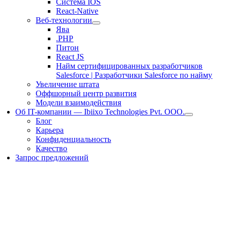
Система IOS
React-Native
Веб-технологии
Ява
.PHP
Питон
React JS
Найм сертифицированных разработчиков
Salesforce | Разработчики Salesforce по найму
Увеличение штата
Оффшорный центр развития
Модели взаимодействия
Об IT-компании — Ibiixo Technologies Pvt. ООО.
Блог
Карьера
Конфиденциальность
Качество
Запрос предложений