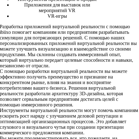
Приложения для выставок или
мероприятий VR
VR-игры
Разработка приложений виртуальной реальности с помощью
ibiixo помогает компаниям или предприятиям разрабатывать
симуляции для потрясающих решений. С помощью наших
персонализированных приложений виртуальной реальности вы
можете улучшить визуализацию и взаимодействие со своими
продуктами. Мы склонны создавать иммерсивный опыт,
который виртуально передает целевые способности и навыки,
независимо от отрасли.
С помощью разработки виртуальной реальности вы можете
эффективно получить преимущество и признание на
конкурентном рынке, влияя на знания и восприятие
потребителями вашего бизнеса. Решения виртуальной
реальности разработали архитектуру 3D-дизайна, которая
позволяет сервальным предприятиям достигать целей с
помощью иммерсивного решения.
Инструменты виртуальной реальности могут помочь компаниям
ускорить рост наряду с улучшением деловой репутации и
оптимизацией организационных процессов. Это добавляет
слухового и визуального чутья при создании презентации
коммерческого предложения компании.
Вы можете продемонстрировать все, что пожелаете, на