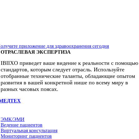
редоставьте своему пациенту доступ к качественному
едицинскому обслуживанию в любое время и в любом месте с
омощью наших индивидуальных медицинских приложений. О
иртуальных консультаций до управления медицинскими
аписями — наши встроенные решения предоставляют вам все
ункции, необходимые вашей больнице!
олучите приложение для здравоохранения сегодня
ОТРАСЛЕВАЯ ЭКСПЕРТИЗА
IBIIXO приведет ваше видение к реальности с помощью
стандартов, которым следует отрасль. Используйте
отобранные технические таланты, обладающие опытом
развития в вашей конкретной нише по всему миру в
разных часовых поясах.
МЕДТЕХ
ЭМК/ЭМИ
Ведение пациентов
Виртуальная консультация
Мониторинг пациентов