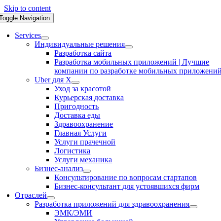
Skip to content
Toggle Navigation
Services
Индивидуальные решения
Разработка сайта
Разработка мобильных приложений | Лучшие
компании по разработке мобильных приложени
Uber для X
Уход за красотой
Курьерская доставка
Пригодность
Доставка еды
Здравоохранение
Главная Услуги
Услуги прачечной
Логистика
Услуги механика
Бизнес-анализ
Консультирование по вопросам стартапов
Бизнес-консультант для устоявшихся фирм
Отраслей
Разработка приложений для здравоохранения
ЭМК/ЭМИ