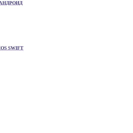
АНДРОИД
IOS SWIFT