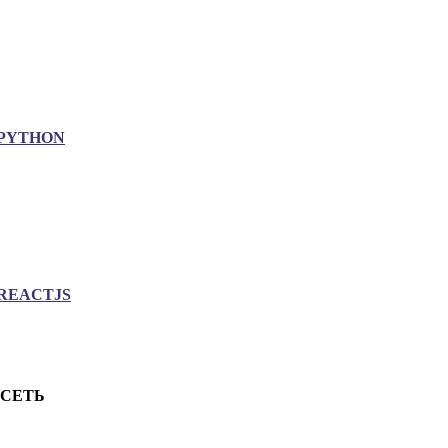
PYTHON
REACTJS
.СЕТЬ