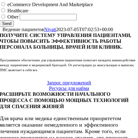
eCommerce Development And Marketplace
Healthcare
Other
Send
Ведение пациентов
Niyati
2023-07-05T07:02:53+00:00
ПОЛУЧИТЕ СИСТЕМУ УПРАВЛЕНИЯ ПАЦИЕНТАМИ,
ЧТОБЫ ПОВЫСИТЬ ЭФФЕКТИВНОСТЬ РАБОТЫ
ПЕРСОНАЛА БОЛЬНИЦЫ, ВРАЧЕЙ ИЛИ КЛИНИК.
Программное обеспечение для управления пациентами помогает наладить взаимодействие
между пациентами и медицинской бригадой. От регистрации до консультации и выписки,
ПМС включает в себя все.
Запрос предложений
Ресурсы для найма
РАСШИРЬТЕ ВОЗМОЖНОСТИ НАЧАЛЬНОГО
ПРОЦЕССА С ПОМОЩЬЮ МОЩНЫХ ТЕХНОЛОГИЙ
ДЛЯ СПАСЕНИЯ ЖИЗНЕЙ
Для врача или медика единственным приоритетом
является оказание немедленного и эффективного
лечения нуждающимся пациентам. Кроме того, если
лечение проводится на ранних стадиях, это принесет