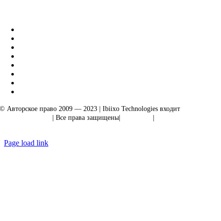
Бизнес-решения Ibiixo
|
Акарта Экспорт
© Авторское право 2009 — 2023 | Ibiixo Technologies входит
в группу
компаний Ibiixo
| Все права защищены|
Качество
|
Конфиденциальность
Page load link