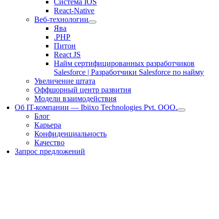
Система IOS
React-Native
Веб-технологии
Ява
.PHP
Питон
React JS
Найм сертифицированных разработчиков
Salesforce | Разработчики Salesforce по найму
Увеличение штата
Оффшорный центр развития
Модели взаимодействия
Об IT-компании — Ibiixo Technologies Pvt. ООО.
Блог
Карьера
Конфиденциальность
Качество
Запрос предложений