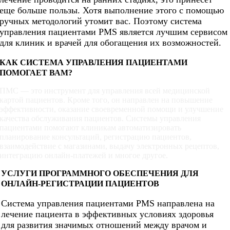
еще больше пользы. Хотя выполнение этого с помощью
ручных методологий утомит вас. Поэтому система
управления пациентами PMS является лучшим сервисом
для клиник и врачей для обогащения их возможностей.
КАК СИСТЕМА УПРАВЛЕНИЯ ПАЦИЕНТАМИ
ПОМОГАЕТ ВАМ?
ПМС — это инструмент для управления всей медицинской
картой пациентов. Кроме того, он направлен на повышение
эффективности, оказание своевременной помощи и улучшение
качества обслуживания пациентов. Системы управления
пациентами помогают клиникам автоматизировать
планирование консультаций, регистрацию пациентов,
взаимодействие с магазинами, выдачу электронных рецептов,
интеграцию онлайн-платежей и многое другое.
УСЛУГИ ПРОГРАММНОГО ОБЕСПЕЧЕНИЯ ДЛЯ
ОНЛАЙН-РЕГИСТРАЦИИ ПАЦИЕНТОВ
Система управления пациентами PMS направлена на
лечение пациента в эффективных условиях здоровья
для развития значимых отношений между врачом и