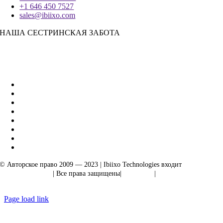
+1 646 450 7527
sales@ibiixo.com
НАША СЕСТРИНСКАЯ ЗАБОТА
Бизнес-решения Ibiixo
|
Акарта Экспорт
© Авторское право 2009 — 2023 | Ibiixo Technologies входит
в группу
компаний Ibiixo
| Все права защищены|
Качество
|
Конфиденциальность
Page load link