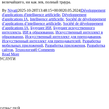
величайшего, ни как лев, полный траура.
By
Niyati
|
2025-10-28T13:48:15+00:00
20.05.2024
|
Développement
d'applications d'intelligence artificielle
,
Développement
d'applications IA
,
Intelligence artificielle
,
Société de développement
d’applications d’intelligence artificielle
,
Société de développement
d’applications IA
,
Будущее ИИ
,
Будущее искусственного
интеллекта
,
ИИ в образовании
,
Искусственный интеллект в
образовании
,
Искусственный интеллект для преподавания
,
Искусственный интеллект для преподавателей
,
Разработка
мобильных приложений
,
Разработка приложения
,
Разработка
сайтов
,
Технология
|
0 Comments
Read More
УСЛУГИ
Разработка сайта
|
Разработка мобильных приложений
Разработка иммерсивных приложений
|
Предварительно структурированные решения
Увеличение штата
|
Платформы по запросу
Бизнес-анализ
|
Брендинг и продвижение
ОТРАСЛЕЙ