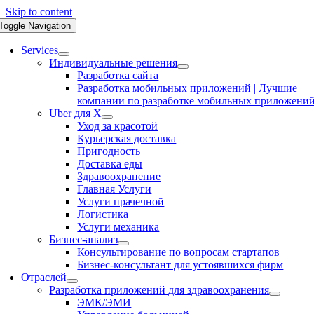
Skip to content
Toggle Navigation
Services
Индивидуальные решения
Разработка сайта
Разработка мобильных приложений | Лучшие
компании по разработке мобильных приложени
Uber для X
Уход за красотой
Курьерская доставка
Пригодность
Доставка еды
Здравоохранение
Главная Услуги
Услуги прачечной
Логистика
Услуги механика
Бизнес-анализ
Консультирование по вопросам стартапов
Бизнес-консультант для устоявшихся фирм
Отраслей
Разработка приложений для здравоохранения
ЭМК/ЭМИ