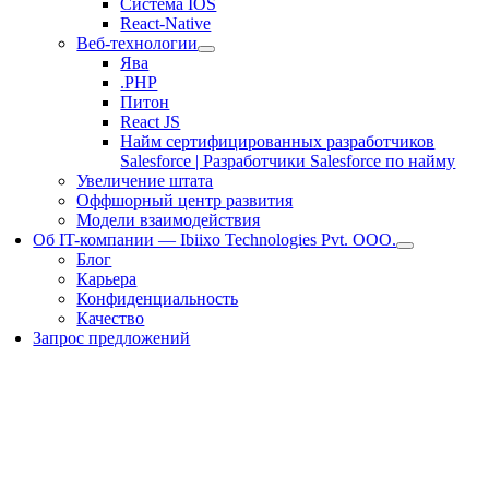
Система IOS
React-Native
Веб-технологии
Ява
.PHP
Питон
React JS
Найм сертифицированных разработчиков
Salesforce | Разработчики Salesforce по найму
Увеличение штата
Оффшорный центр развития
Модели взаимодействия
Об IT-компании — Ibiixo Technologies Pvt. ООО.
Блог
Карьера
Конфиденциальность
Качество
Запрос предложений