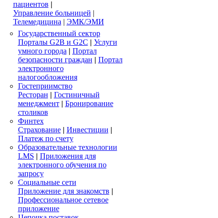
пациентов
|
Управление больницей
|
Телемедицина
|
ЭМК/ЭМИ
Государственный сектор
Порталы G2B и G2C
|
Услуги
умного города
|
Портал
безопасности граждан
|
Портал
электронного
налогообложения
Гостеприимство
Ресторан
|
Гостиничный
менеджмент
|
Бронирование
столиков
Финтех
Страхование
|
Инвестиции
|
Платеж по счету
Образовательные технологии
LMS
|
Приложения для
электронного обучения по
запросу
Социальные сети
Приложение для знакомств
|
Профессиональное сетевое
приложение
Цепочка поставок