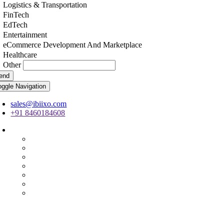
Logistics & Transportation
FinTech
EdTech
Entertainment
eCommerce Development And Marketplace
Healthcare
Other
end
oggle Navigation
sales@ibiixo.com
+91 8460184608