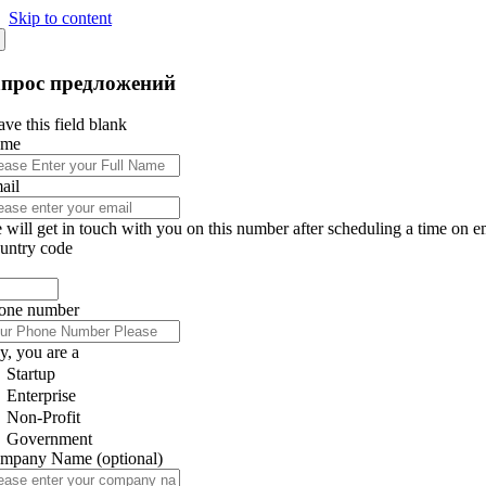
Skip to content
апрос предложений
ve this field blank
ame
ail
 will get in touch with you on this number after scheduling a time on e
untry code
one number
y, you are a
Startup
Enterprise
Non-Profit
Government
mpany Name
(optional)