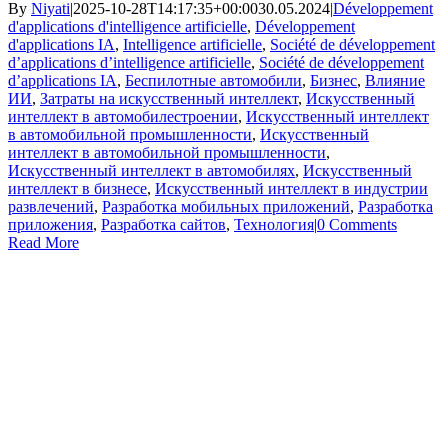
By
Niyati
|
2025-10-28T14:17:35+00:00
30.05.2024
|
Développement
d'applications d'intelligence artificielle
,
Développement
d'applications IA
,
Intelligence artificielle
,
Société de développement
d’applications d’intelligence artificielle
,
Société de développement
d’applications IA
,
Беспилотные автомобили
,
Бизнес
,
Влияние
ИИ
,
Затраты на искусственный интеллект
,
Искусственный
интеллект в автомобилестроении
,
Искусственный интеллект
в автомобильной промышленности
,
Искусственный
интеллект в автомобильной промышленности
,
Искусственный интеллект в автомобилях
,
Искусственный
интеллект в бизнесе
,
Искусственный интеллект в индустрии
развлечений
,
Разработка мобильных приложений
,
Разработка
приложения
,
Разработка сайтов
,
Технология
|
0 Comments
Read More