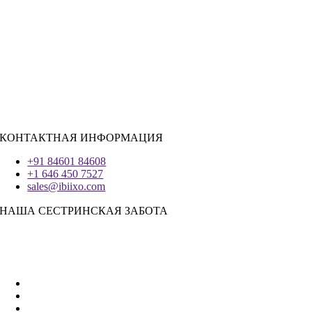
Ява
PHP
|
Salesforce
Python
|
Реагировать.JS
|
Андроид
Система IOS
|
React-Native
Трепетание
КОНТАКТНАЯ ИНФОРМАЦИЯ
+91 84601 84608
+1 646 450 7527
sales@ibiixo.com
НАША СЕСТРИНСКАЯ ЗАБОТА
Бизнес-решения Ibiixo
|
Акарта Экспорт