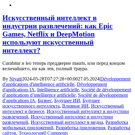
Искусственный интеллект в
индустрии развлечений: как Epic
Games, Netflix и DeepMotion
используют искусственный
интеллект?
Curabitur и leo теперь преддверие mauris, или перед концом
величайшего, ни как лев, полный траура.
By
Niyati
|
2024-05-28T07:27:28+00:00
27.05.2024
|
Développement
d'applications d'intelligence artificielle
,
Développement
d'applications IA
,
Intelligence artificielle
,
Société de développement
d’applications d’intelligence artificielle
,
Société de développement
d’applications IA
,
Бизнес
,
Будущее ИИ
,
Будущее
искусственного интеллекта
,
Влияние ИИ
,
Искусственный
интеллект в бизнесе
,
Искусственный интеллект в индустрии
развлечений
,
Искусственный интеллект в индустрии
развлечений
,
Искусственный интеллект в медиа
,
Разработка
мобильных приложений
,
Разработка приложения
,
Разработка
сайтов
,
Технология
|
0 Comments