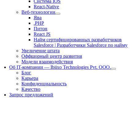
Система IOS
React-Native
Веб-технологии
Ява
.PHP
Питон
React JS
Найм сертифицированных разработчиков
Salesforce | Разработчики Salesforce по найму
Увеличение штата
Оффшорный центр развития
Модели взаимодействия
Об IT-компании — Ibiixo Technologies Pvt. ООО.
Блог
Карьера
Конфиденциальность
Качество
Запрос предложений