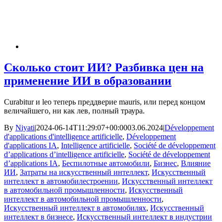
Сколько стоит ИИ? Разбивка цен на
применение ИИ в образовании
Curabitur и leo теперь преддверие mauris, или перед концом
величайшего, ни как лев, полный траура.
By
Niyati
|
2024-06-14T11:29:07+00:00
03.06.2024
|
Développement
d'applications d'intelligence artificielle
,
Développement
d'applications IA
,
Intelligence artificielle
,
Société de développement
d’applications d’intelligence artificielle
,
Société de développement
d’applications IA
,
Беспилотные автомобили
,
Бизнес
,
Влияние
ИИ
,
Затраты на искусственный интеллект
,
Искусственный
интеллект в автомобилестроении
,
Искусственный интеллект
в автомобильной промышленности
,
Искусственный
интеллект в автомобильной промышленности
,
Искусственный интеллект в автомобилях
,
Искусственный
интеллект в бизнесе
,
Искусственный интеллект в индустрии