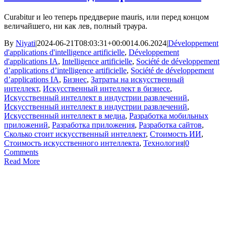
Curabitur и leo теперь преддверие mauris, или перед концом
величайшего, ни как лев, полный траура.
By
Niyati
|
2024-06-21T08:03:31+00:00
14.06.2024
|
Développement
d'applications d'intelligence artificielle
,
Développement
d'applications IA
,
Intelligence artificielle
,
Société de développement
d’applications d’intelligence artificielle
,
Société de développement
d’applications IA
,
Бизнес
,
Затраты на искусственный
интеллект
,
Искусственный интеллект в бизнесе
,
Искусственный интеллект в индустрии развлечений
,
Искусственный интеллект в индустрии развлечений
,
Искусственный интеллект в медиа
,
Разработка мобильных
приложений
,
Разработка приложения
,
Разработка сайтов
,
Сколько стоит искусственный интеллект
,
Стоимость ИИ
,
Стоимость искусственного интеллекта
,
Технология
|
0
Comments
Read More