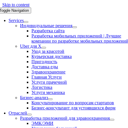
Skip to content
Toggle Navigation
Services
Индивидуальные решения
Разработка сайта
Разработка мобильных приложений | Лучшие
компании по разработке мобильных приложени
Uber для X
Уход за красотой
Курьерская доставка
Пригодность
Доставка еды
Здравоохранение
Главная Услуги
Услуги прачечной
Логистика
Услуги механика
Бизнес-анализ
Консультирование по вопросам стартапов
Бизнес-консультант для устоявшихся фирм
Отраслей
Разработка приложений для здравоохранения
ЭМК/ЭМИ