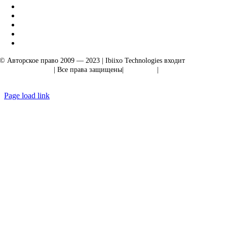
© Авторское право 2009 — 2023 | Ibiixo Technologies входит
в группу
компаний Ibiixo
| Все права защищены|
Качество
|
Конфиденциальность
Page load link