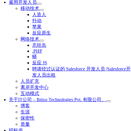
雇用开发人员
移动技术
人造人
扑动
苹果
反应原生
网络技术
爪哇岛
.PHP
蟒
反应 JS
聘请经过认证的 Salesforce 开发人员 |Salesforce开
发人员出租
人员扩充
离岸开发中心
互动模式
关于IT公司 – Ibiixo Technologies Pvt. 有限公司。
博客
生涯
保密性
质量
招标书