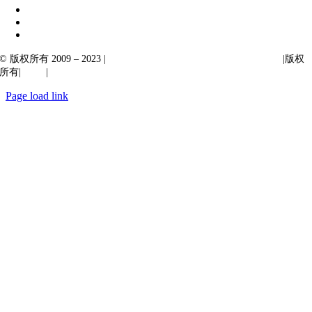
© 版权所有 2009 – 2023 |
Ibiixo Technologies 下属 Ibiixo 集团公司
|版权
所有|
质量
|
保密性
Page load link