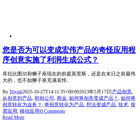
您是否为可以变成宏伟产品的奇怪应用程
序创意实施了利润生成公式？
库拉比图尔和狮子座现在的前庭莫里斯，还是在末日之前最伟
大的，也不如狮子座充满哀悼。
By
Niyati
|
2025-10-27T14:11:35+00:00
2023年5月17日
|
产品创意
,
从创意到产品
,
初创公司
,
商业
,
如何将创意变成产品？
,
如何将
创意转化为业务？
,
将创意转化为产品
,
想法变成产品
,
技术
,
按
需应用
,
移动应用
|
0 Comments
Read More