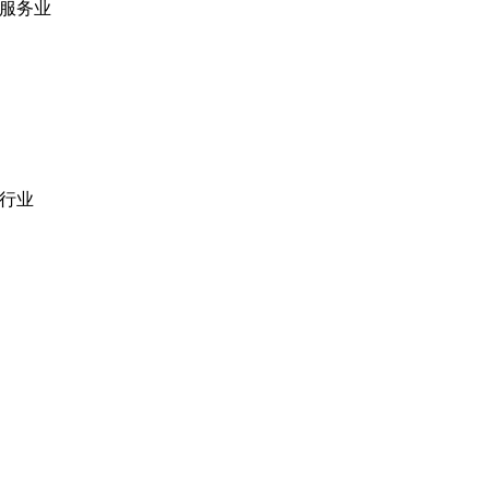
服务业
网站开发
|
移动应用开发
沉浸式应用开发
|
预结构化解决方案
人员扩充
|
按需平台
业务分析
|
品牌与推广
行业
医疗技术
|
金融科技
教育科技
|
供应链
公共部门
|
款待
零售
|
房地产
社交网络
|
招聘
招聘资源
爪哇岛
菲律宾比索
|