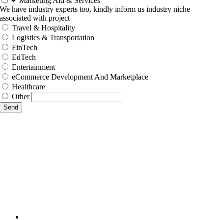
Marketing Aid & Services
We have industry experts too, kindly inform us industry niche
associated with project
Travel & Hospitality
Logistics & Transportation
FinTech
EdTech
Entertainment
eCommerce Development And Marketplace
Healthcare
Other
Send