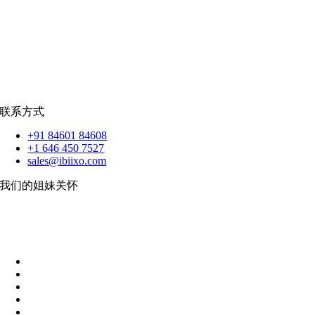
销售队伍
蟒蛇
|
反应.JS
|
人造人
苹果
|
反应原生
扑动
联系方式
+91 84601 84608
+1 646 450 7527
sales@ibiixo.com
我们的姐妹关怀
伊比克索业务解决方案
|
阿卡尔塔出口