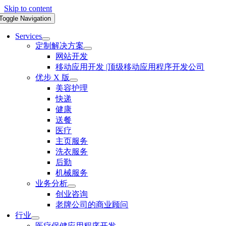
Skip to content
Toggle Navigation
Services
定制解决方案
网站开发
移动应用开发 |顶级移动应用程序开发公司
优步 X 版
美容护理
快递
健康
送餐
医疗
主页服务
洗衣服务
后勤
机械服务
业务分析
创业咨询
老牌公司的商业顾问
行业
医疗保健应用程序开发