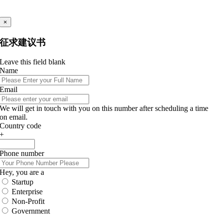
×
征求建议书
Leave this field blank
Name
Email
We will get in touch with you on this number after scheduling a time
on email.
Country code
+
Phone number
Hey, you are a
Startup
Enterprise
Non-Profit
Government