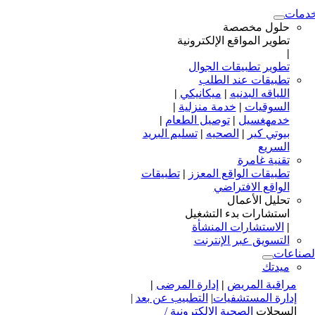
خدما
حلول مخصصة
تطوير المواقع الإلكترونية
|
تطوير تطبيقات الجوال
تطبيقات عند الطلب
|
ميكانيكي
|
اللياقه البدنيه
|
خدمة منزلية
|
السوقيات
|
توصيل الطعام
|
خدمهغسيل
تسليم البريد
|
الصحيه
|
بيوتي كير
السريع
تقنية غامرة
تطبيقات
|
تطبيقات الواقع المعزز
الواقع الافتراضي
تحليل الأعمال
استشارات بدء التشغيل
الاستشارات المنشأة
|
التسويق عبر الإنترنت
الصناعا
ميدتك
|
إدارة المرضى
|
مراقبة المريض
|
التطبيب عن بعد
|
إدارة المستشفيات
الصحية الإلكترونية /
السجلات