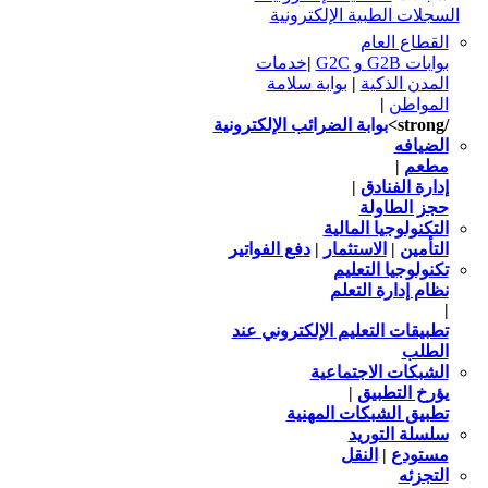
السجلات الطبية الإلكترونية
القطاع العام
بوابات G2B و G2C
|
خدمات
المدن الذكية
|
بوابة سلامة
المواطن
|
/strong>
بوابة الضرائب الإلكترونية
الضيافه
مطعم
|
إدارة الفنادق
|
حجز الطاولة
التكنولوجيا المالية
التأمين
|
الاستثمار
|
دفع الفواتير
تكنولوجيا التعليم
نظام إدارة التعلم
|
تطبيقات التعليم الإلكتروني عند
الطلب
الشبكات الاجتماعية
يؤرخ التطبيق
|
تطبيق الشبكات المهنية
سلسلة التوريد
مستودع
|
النقل
التجزئه