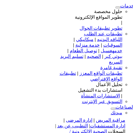
دمات
حلول مخصصة
تطوير المواقع الإلكترونية
|
تطوير تطبيقات الجوال
تطبيقات عند الطلب
اللياقه البدنيه
|
ميكانيكي
|
السوقيات
|
خدمة منزلية
|
خدمهغسيل
|
توصيل الطعام
|
بيوتي كير
|
الصحيه
|
تسليم البريد
السريع
تقنية غامرة
تطبيقات الواقع المعزز
|
تطبيقات
الواقع الافتراضي
تحليل الأعمال
استشارات بدء التشغيل
|
الاستشارات المنشأة
التسويق عبر الإنترنت
لصناعات
ميدتك
مراقبة المريض
|
إدارة المرضى
|
إدارة المستشفيات
|
التطبيب عن بعد
|
السجلات
الصحية الإلكترونية /