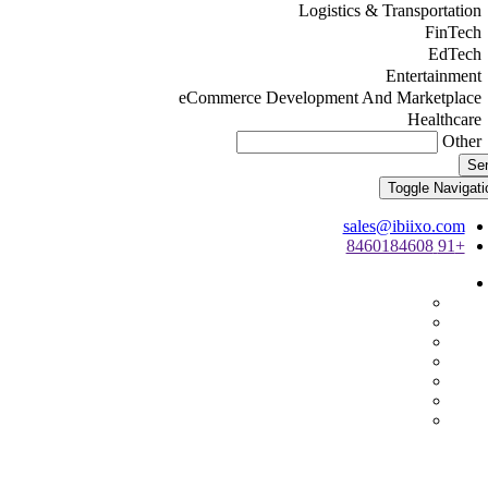
Logistics & Transportation
FinTech
EdTech
Entertainment
eCommerce Development And Marketplace
Healthcare
Other
Se
Toggle Navigati
sales@ibiixo.com
+91 8460184608