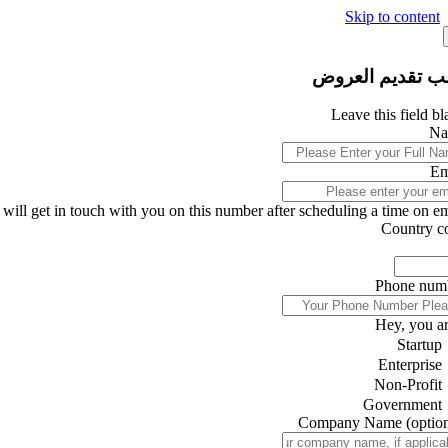
Skip to content
ب تقديم العروض
Leave this field b
Na
Em
will get in touch with you on this number after scheduling a time on ema
Country c
Phone num
Hey, you ar
Startup
Enterprise
Non-Profit
Government
Company Name
(optio