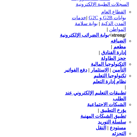
السجلات الطبية الإلكترونية
القطاع العام
بوابات G2B و G2C
|
خدمات
المدن الذكية
|
بوابة سلامة
المواطن
|
/strong>
بوابة الضرائب الإلكترونية
الضيافه
مطعم
|
إدارة الفنادق
|
حجز الطاولة
التكنولوجيا المالية
التأمين
|
الاستثمار
|
دفع الفواتير
تكنولوجيا التعليم
نظام إدارة التعلم
|
تطبيقات التعليم الإلكتروني عند
الطلب
الشبكات الاجتماعية
يؤرخ التطبيق
|
تطبيق الشبكات المهنية
سلسلة التوريد
مستودع
|
النقل
التجزئه