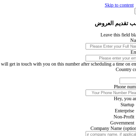
Skip to content
ب تقديم العروض
Leave this field b
Na
Em
will get in touch with you on this number after scheduling a time on ema
Country c
Phone num
Hey, you ar
Startup
Enterprise
Non-Profit
Government
Company Name
(optio