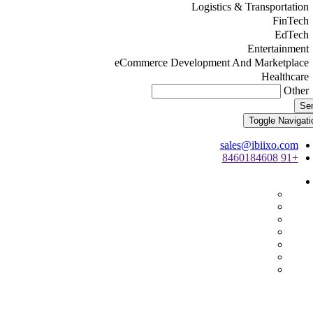
Logistics & Transportation
FinTech
EdTech
Entertainment
eCommerce Development And Marketplace
Healthcare
Other
Se
Toggle Navigati
sales@ibiixo.com
+91 8460184608