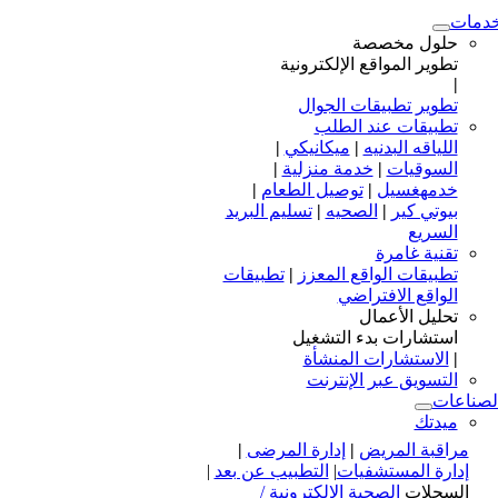
دمات
حلول مخصصة
تطوير المواقع الإلكترونية
|
تطوير تطبيقات الجوال
تطبيقات عند الطلب
اللياقه البدنيه
|
ميكانيكي
|
السوقيات
|
خدمة منزلية
|
خدمهغسيل
|
توصيل الطعام
|
بيوتي كير
|
الصحيه
|
تسليم البريد
السريع
تقنية غامرة
تطبيقات الواقع المعزز
|
تطبيقات
الواقع الافتراضي
تحليل الأعمال
استشارات بدء التشغيل
|
الاستشارات المنشأة
التسويق عبر الإنترنت
لصناعات
ميدتك
مراقبة المريض
|
إدارة المرضى
|
إدارة المستشفيات
|
التطبيب عن بعد
|
السجلات
الصحية الإلكترونية /