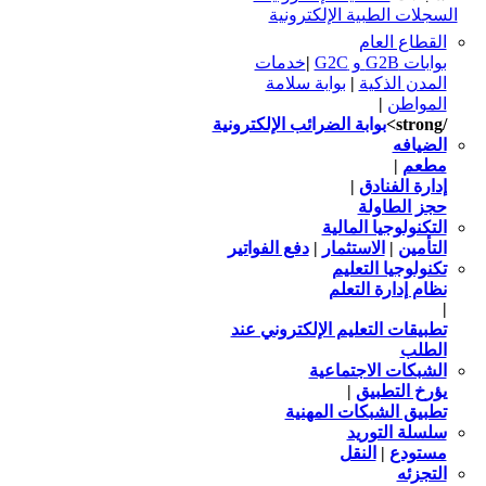
السجلات الطبية الإلكترونية
القطاع العام
بوابات G2B و G2C
|
خدمات
المدن الذكية
|
بوابة سلامة
المواطن
|
/strong>
بوابة الضرائب الإلكترونية
الضيافه
مطعم
|
إدارة الفنادق
|
حجز الطاولة
التكنولوجيا المالية
التأمين
|
الاستثمار
|
دفع الفواتير
تكنولوجيا التعليم
نظام إدارة التعلم
|
تطبيقات التعليم الإلكتروني عند
الطلب
الشبكات الاجتماعية
يؤرخ التطبيق
|
تطبيق الشبكات المهنية
سلسلة التوريد
مستودع
|
النقل
التجزئه