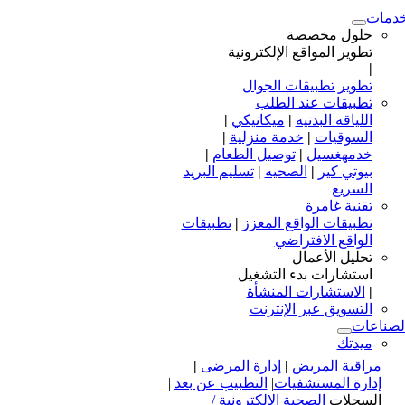
دمات
حلول مخصصة
تطوير المواقع الإلكترونية
|
تطوير تطبيقات الجوال
تطبيقات عند الطلب
اللياقه البدنيه
|
ميكانيكي
|
السوقيات
|
خدمة منزلية
|
خدمهغسيل
|
توصيل الطعام
|
بيوتي كير
|
الصحيه
|
تسليم البريد
السريع
تقنية غامرة
تطبيقات الواقع المعزز
|
تطبيقات
الواقع الافتراضي
تحليل الأعمال
استشارات بدء التشغيل
|
الاستشارات المنشأة
التسويق عبر الإنترنت
لصناعات
ميدتك
مراقبة المريض
|
إدارة المرضى
|
إدارة المستشفيات
|
التطبيب عن بعد
|
السجلات
الصحية الإلكترونية /