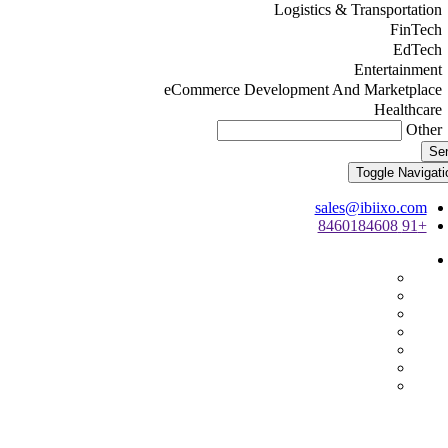
Logistics & Transportation
FinTech
EdTech
Entertainment
eCommerce Development And Marketplace
Healthcare
Other
Se
Toggle Navigati
sales@ibiixo.com
+91 8460184608