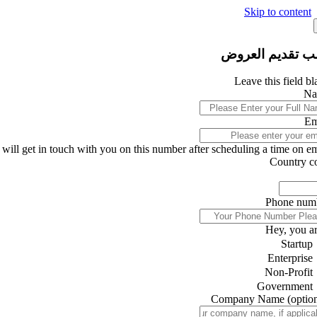
Skip to content
ب تقديم العروض
Leave this field b
Na
Em
will get in touch with you on this number after scheduling a time on ema
Country c
Phone num
Hey, you ar
Startup
Enterprise
Non-Profit
Government
Company Name
(optio