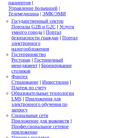
пациентов
|
Управление больницей
|
Телемедицина
|
ЭМК/ЭМИ
Государственный сектор
Порталы G2B и G2C
|
Услуги
умного города
|
Портал
безопасности граждан
|
Портал
электронного
налогообложения
Гостеприимство
Ресторан
|
Гостиничный
менеджмент
|
Бронирование
столиков
Финтех
Страхование
|
Инвестиции
|
Платеж по счету
Образовательные технологии
LMS
|
Приложения для
электронного обучения по
запросу
Социальные сети
Приложение для знакомств
|
Профессиональное сетевое
приложение
Цепочка поставок