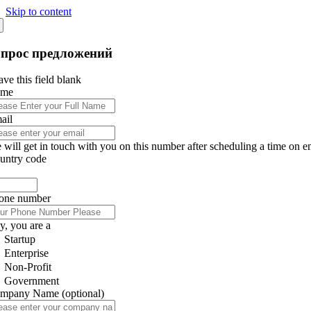
Skip to content
апрос предложений
ve this field blank
ame
ail
 will get in touch with you on this number after scheduling a time on e
untry code
one number
y, you are a
Startup
Enterprise
Non-Profit
Government
mpany Name
(optional)