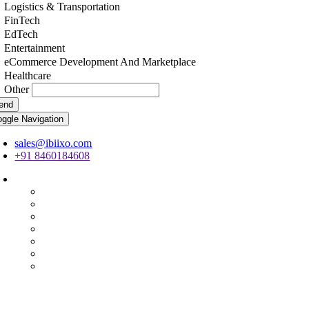
Logistics & Transportation
FinTech
EdTech
Entertainment
eCommerce Development And Marketplace
Healthcare
Other
end
oggle Navigation
sales@ibiixo.com
+91 8460184608