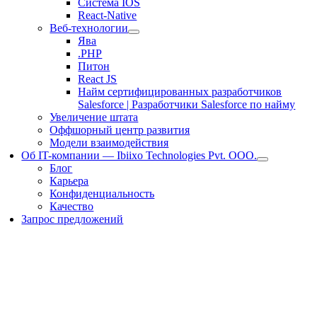
Система IOS
React-Native
Веб-технологии
Ява
.PHP
Питон
React JS
Найм сертифицированных разработчиков
Salesforce | Разработчики Salesforce по найму
Увеличение штата
Оффшорный центр развития
Модели взаимодействия
Об IT-компании — Ibiixo Technologies Pvt. ООО.
Блог
Карьера
Конфиденциальность
Качество
Запрос предложений