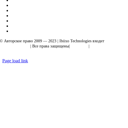
© Авторское право 2009 — 2023 | Ibiixo Technologies входит
в группу
компаний Ibiixo
| Все права защищены|
Качество
|
Конфиденциальность
Page load link