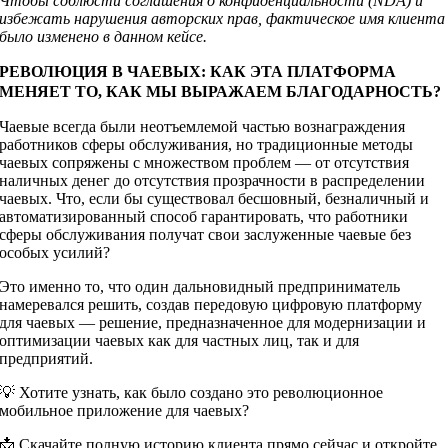
Чтобы соблюсти соглашения о конфиденциальности (NDA) и
избежать нарушения авторских прав, фактическое имя клиента
было изменено в данном кейсе.
РЕВОЛЮЦИЯ В ЧАЕВЫХ: КАК ЭТА ПЛАТФОРМА
МЕНЯЕТ ТО, КАК МЫ ВЫРАЖАЕМ БЛАГОДАРНОСТЬ?
Чаевые всегда были неотъемлемой частью вознаграждения
работников сферы обслуживания, но традиционные методы
чаевых сопряжены с множеством проблем — от отсутствия
наличных денег до отсутствия прозрачности в распределении
чаевых. Что, если бы существовал бесшовный, безналичный и
автоматизированный способ гарантировать, что работники
сферы обслуживания получат свои заслуженные чаевые без
особых усилий?
Это именно то, что один дальновидный предприниматель
намеревался решить, создав передовую цифровую платформу
для чаевых — решение, предназначенное для модернизации и
оптимизации чаевых как для частных лиц, так и для
предприятий.
💡 Хотите узнать, как было создано это революционное
мобильное приложение для чаевых?
📩 Скачайте полную историю клиента прямо сейчас и откройте