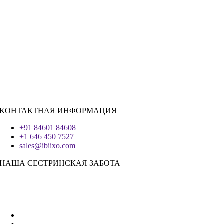
РЕСУРСЫ ДЛЯ НАЙМА
Ява
PHP
|
Salesforce
Python
|
Реагировать.JS
|
Андроид
Система IOS
|
React-Native
Трепетание
КОНТАКТНАЯ ИНФОРМАЦИЯ
+91 84601 84608
+1 646 450 7527
sales@ibiixo.com
НАША СЕСТРИНСКАЯ ЗАБОТА
Бизнес-решения Ibiixo
|
Акарта Экспорт