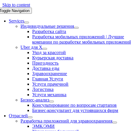
Skip to content
Toggle Navigation
Services
Индивидуальные решения
Разработка сайта
Разработка мобильных приложений | Лучшие
компании по разработке мобильных приложени
Uber для X
Уход за красотой
Курьерская доставка
Пригодность
Доставка еды
Здравоохранение
Главная Услуги
Услуги прачечной
Логистика
Услуги механика
Бизнес-анализ
Консультирование по вопросам стартапов
Бизнес-консультант для устоявшихся фирм
Отраслей
Разработка приложений для здравоохранения
ЭМК/ЭМИ