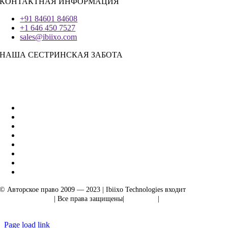
КОНТАКТНАЯ ИНФОРМАЦИЯ
+91 84601 84608
+1 646 450 7527
sales@ibiixo.com
НАША СЕСТРИНСКАЯ ЗАБОТА
Бизнес-решения Ibiixo
|
Акарта Экспорт
© Авторское право 2009 — 2023 | Ibiixo Technologies входит
в группу
компаний Ibiixo
| Все права защищены|
Качество
|
Конфиденциальность
Page load link