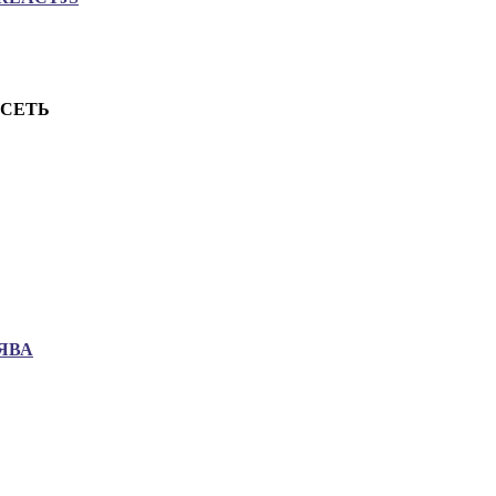
.СЕТЬ
ЯВА