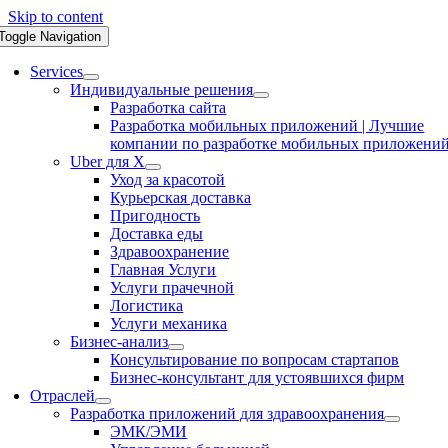
Skip to content
Toggle Navigation
Services
Индивидуальные решения
Разработка сайта
Разработка мобильных приложений | Лучшие
компании по разработке мобильных приложени
Uber для X
Уход за красотой
Курьерская доставка
Пригодность
Доставка еды
Здравоохранение
Главная Услуги
Услуги прачечной
Логистика
Услуги механика
Бизнес-анализ
Консультирование по вопросам стартапов
Бизнес-консультант для устоявшихся фирм
Отраслей
Разработка приложений для здравоохранения
ЭМК/ЭМИ