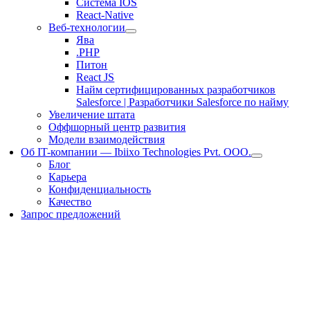
Система IOS
React-Native
Веб-технологии
Ява
.PHP
Питон
React JS
Найм сертифицированных разработчиков
Salesforce | Разработчики Salesforce по найму
Увеличение штата
Оффшорный центр развития
Модели взаимодействия
Об IT-компании — Ibiixo Technologies Pvt. ООО.
Блог
Карьера
Конфиденциальность
Качество
Запрос предложений