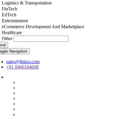
Logistics & Transportation
FinTech
EdTech
Entertainment
eCommerce Development And Marketplace
Healthcare
Other
end
oggle Navigation
sales@ibiixo.com
+91 8460184608