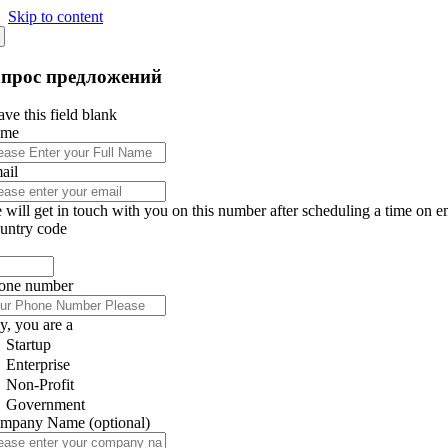
Skip to content
апрос предложений
ve this field blank
ame
ail
 will get in touch with you on this number after scheduling a time on e
untry code
one number
y, you are a
Startup
Enterprise
Non-Profit
Government
mpany Name
(optional)