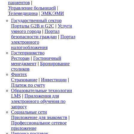
пациентов
|
Управление больницей
|
Телемедицина
|
ЭМК/ЭМИ
Государственный сектор
Порталы G2B и G2C
|
Услуги
умного города
|
Портал
безопасности граждан
|
Портал
электронного
налогообложения
Гостеприимство
Ресторан
|
Гостиничный
менеджмент
|
Бронирование
столиков
Финтех
Страхование
|
Инвестиции
|
Платеж по счету
Образовательные технологии
LMS
|
Приложения для
электронного обучения по
запросу
Социальные сети
Приложение для знакомств
|
Профессиональное сетевое
приложение
Цепочка поставок