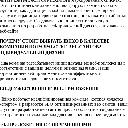
читать контент, если он находится в маркированных списках.
Эти статистические данные иллюстрируют важность таких
функций, как адаптация к мобильным устройствам, время
загрузки страницы, первое впечатление, пользовательский опыт
и многое другое. Следовательно, привлеките опытную
компанию по разработке веб-приложений для создания вашего
веб-сайта.
ПОЧЕМУ СТОИТ ВЫБРАТЬ IBIIXO В КАЧЕСТВЕ
КОМПАНИИ ПО РАЗРАБОТКЕ ВЕБ-САЙТОВ?
ИНДИВИДУАЛЬНЫЙ ДИЗАЙН
аша команда разрабатывает индивидуальные веб-приложения в
оответствии с вашими целями и бизнес-задачами. Наши
азработанные веб-приложения очень эффективны и
ривлекательны для ваших посетителей.
SEO-ДРУЖЕСТВЕННЫЕ ВЕБ-ПРИЛОЖЕНИЯ
 Ibiixo работает квалифицированная команда, которая является
кспертом в разработке SEO-оптимизированных веб-сайтов. Наш
слуги по разработке веб-сайтов предлагают оптимизированные
еб-страницы и исходный код для повышения вашей видимости.
ВЕБ-ПРИЛОЖЕНИЯ С СОВРЕМЕННЫМИ