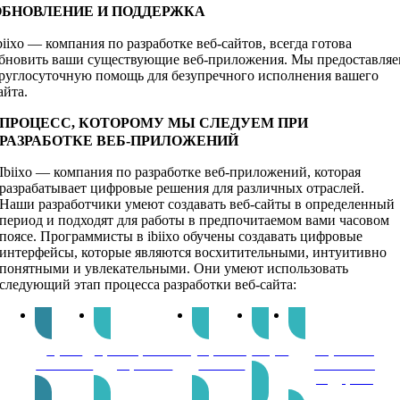
ОБНОВЛЕНИЕ И ПОДДЕРЖКА
biixo — компания по разработке веб-сайтов, всегда готова
бновить ваши существующие веб-приложения. Мы предоставля
руглосуточную помощь для безупречного исполнения вашего
айта.
ПРОЦЕСС, КОТОРОМУ МЫ СЛЕДУЕМ ПРИ
РАЗРАБОТКЕ ВЕБ-ПРИЛОЖЕНИЙ
Ibiixo — компания по разработке веб-приложений, которая
разрабатывает цифровые решения для различных отраслей.
Наши разработчики умеют создавать веб-сайты в определенный
период и подходят для работы в предпочитаемом вами часовом
поясе. Программисты в ibiixo обучены создавать цифровые
интерфейсы, которые являются восхитительными, интуитивно
понятными и увлекательными. Они умеют использовать
следующий этап процесса разработки веб-сайта:
Нужно
Проектирование и
Гарантия
Запуск
Обучение и
понимание
разработка
качества
постоянная
поддержка