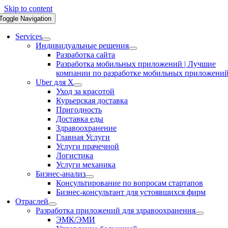
Skip to content
Toggle Navigation
Services
Индивидуальные решения
Разработка сайта
Разработка мобильных приложений | Лучшие
компании по разработке мобильных приложени
Uber для X
Уход за красотой
Курьерская доставка
Пригодность
Доставка еды
Здравоохранение
Главная Услуги
Услуги прачечной
Логистика
Услуги механика
Бизнес-анализ
Консультирование по вопросам стартапов
Бизнес-консультант для устоявшихся фирм
Отраслей
Разработка приложений для здравоохранения
ЭМК/ЭМИ