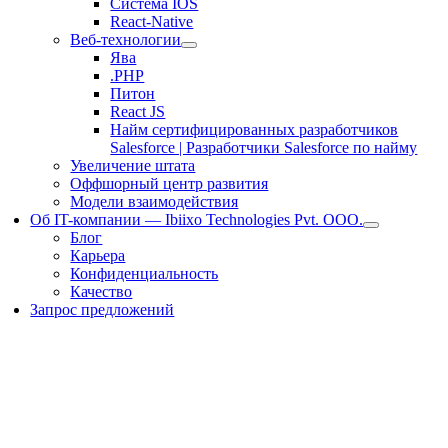
Система IOS
React-Native
Веб-технологии
Ява
.PHP
Питон
React JS
Найм сертифицированных разработчиков
Salesforce | Разработчики Salesforce по найму
Увеличение штата
Оффшорный центр развития
Модели взаимодействия
Об IT-компании — Ibiixo Technologies Pvt. ООО.
Блог
Карьера
Конфиденциальность
Качество
Запрос предложений