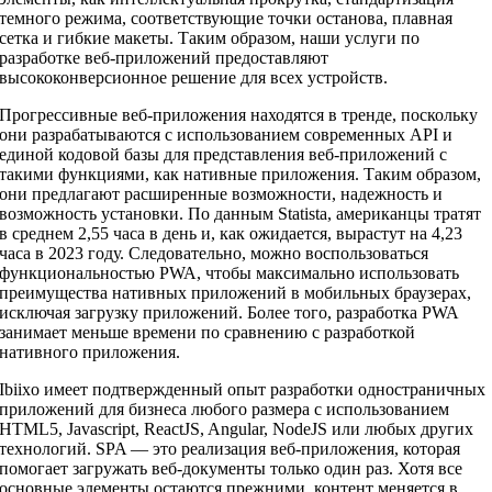
темного режима, соответствующие точки останова, плавная
сетка и гибкие макеты. Таким образом, наши услуги по
разработке веб-приложений предоставляют
высококонверсионное решение для всех устройств.
Прогрессивные веб-приложения находятся в тренде, поскольку
они разрабатываются с использованием современных API и
единой кодовой базы для представления веб-приложений с
такими функциями, как нативные приложения. Таким образом,
они предлагают расширенные возможности, надежность и
возможность установки. По данным Statista, американцы тратят
в среднем 2,55 часа в день и, как ожидается, вырастут на 4,23
часа в 2023 году. Следовательно, можно воспользоваться
функциональностью PWA, чтобы максимально использовать
преимущества нативных приложений в мобильных браузерах,
исключая загрузку приложений. Более того, разработка PWA
занимает меньше времени по сравнению с разработкой
нативного приложения.
Ibiixo имеет подтвержденный опыт разработки одностраничных
приложений для бизнеса любого размера с использованием
HTML5, Javascript, ReactJS, Angular, NodeJS или любых других
технологий. SPA — это реализация веб-приложения, которая
помогает загружать веб-документы только один раз. Хотя все
основные элементы остаются прежними, контент меняется в