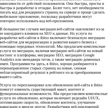
зависимости от действий пользователя. Они быстры, просты и
быстры в разработке и отладке. Более того, нет необходимости
писать код для рендеринга страниц на сервере и проще сделать
мобильное приложение, поскольку разработчики могут
повторно использовать код веб-приложения.
В большинстве случаев миграция веб-сайтов ошеломляет из-за
ее наихудшего влияния на SEO и данные. Но услуги по
разработке веб-сайтов в ibiixo включают безопасную миграцию
веб-сайтов для модернизации и развития вашего бизнеса с
помощью передовых технологий. Мы предлагаем комплексные
услуги по миграции, включая миграцию веб-сайтов на новый
хостинг и платформы, миграцию SEO, миграцию Google
Analytics или менеджера тегов, а также миграцию доменных
имен. Программисты здесь, в ibiixo, хорошо разбираются в
перенаправлении старых страниц на новые, снижая
неблагоприятный результат в рейтинге из-за преобразования
вашего сайта.
Услуги по перепланировке или обновлению веб-сайта в ibiixo
помогут изменить существующий макет, контент и
функциональные возможности. Мы предоставляем комплексные
услуги по обновлению, которые включают редизайн UI/UX,
оптимизацию скорости, обновление контента, улучшение
навигации и многое другое. Разработчики веб-приложений