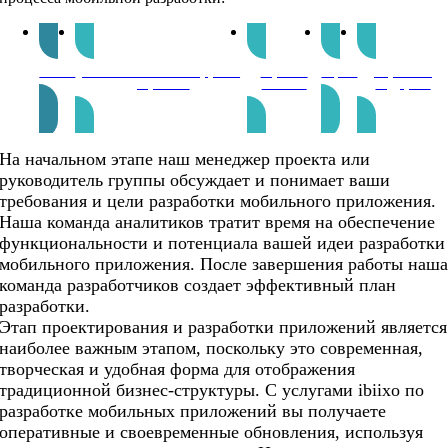
Анализ
Пользовательский интерфейс и
Гарантия
Баркас
Обучение и
разработка
качества
поддержка
На начальном этапе наш менеджер проекта или
руководитель группы обсуждает и понимает ваши
требования и цели разработки мобильного приложения.
Наша команда аналитиков тратит время на обеспечение
функциональности и потенциала вашей идеи разработки
мобильного приложения. После завершения работы наш
команда разработчиков создает эффективный план
разработки.
Этап проектирования и разработки приложений является
наиболее важным этапом, поскольку это современная,
творческая и удобная форма для отображения
традиционной бизнес-структуры. С услугами ibiixo по
разработке мобильных приложений вы получаете
оперативные и своевременные обновления, используя