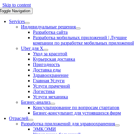
Skip to content
Toggle Navigation
Services
Индивидуальные решения
Разработка сайта
Разработка мобильных приложений | Лучшие
компании по разработке мобильных приложени
Uber для X
Уход за красотой
Курьерская доставка
Пригодность
Доставка еды
Здравоохранение
Главная Услуги
Услуги прачечной
Логистика
Услуги механика
Бизнес-анализ
Консультирование по вопросам стартапов
Бизнес-консультант для устоявшихся фирм
Отраслей
Разработка приложений для здравоохранения
ЭМК/ЭМИ