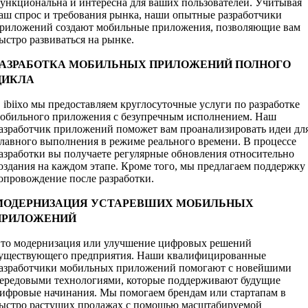
ункциональна и интересна для ваших пользователей. Учитывая
аш спрос и требования рынка, наши опытные разработчики
риложений создают мобильные приложения, позволяющие вам
ыстро развиваться на рынке.
РАЗРАБОТКА МОБИЛЬНЫХ ПРИЛОЖЕНИЙ ПОЛНОГО
ЦИКЛА
 ibiixo мы предоставляем круглосуточные услуги по разработке
обильного приложения с безупречным исполнением. Наш
азработчик приложений поможет вам проанализировать идеи дл
лавного выполнения в режиме реального времени. В процессе
азработки вы получаете регулярные обновления относительно
оздания на каждом этапе. Кроме того, мы предлагаем поддержку
опровождение после разработки.
МОДЕРНИЗАЦИЯ УСТАРЕВШИХ МОБИЛЬНЫХ
ПРИЛОЖЕНИЙ
то модернизация или улучшение цифровых решений
уществующего предприятия. Наши квалифицированные
азработчики мобильных приложений помогают с новейшими
ередовыми технологиями, которые поддерживают будущие
ифровые начинания. Мы помогаем брендам или стартапам в
ыстро растущих продажах с помощью масштабируемой