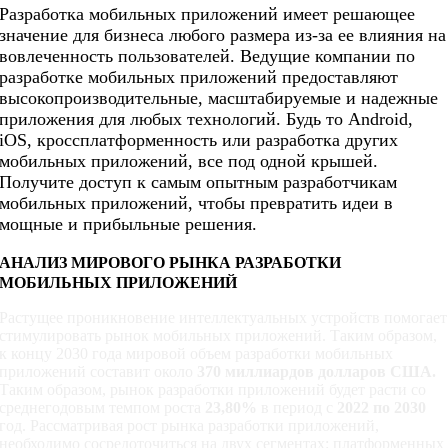
Разработка мобильных приложений имеет решающее
значение для бизнеса любого размера из-за ее влияния на
вовлеченность пользователей. Ведущие компании по
разработке мобильных приложений предоставляют
высокопроизводительные, масштабируемые и надежные
приложения для любых технологий. Будь то Android,
iOS, кроссплатформенность или разработка других
мобильных приложений, все под одной крышей.
Получите доступ к самым опытным разработчикам
мобильных приложений, чтобы превратить идеи в
мощные и прибыльные решения.
АНАЛИЗ МИРОВОГО РЫНКА РАЗРАБОТКИ
МОБИЛЬНЫХ ПРИЛОЖЕНИЙ
Растущее проникновение интеллектуальных устройств помогает
стимулировать рынок мобильных приложений. Таким образом,
к концу 2030 года мировой объем разработки мобильных
приложений составит около
370 миллиардов долларов США.
Таким образом, рынок разработки приложений будет расти со
среднегодовым темпом роста
23,80%
в период с
2022 по 2030
год. Рассматривая рост рынка разработки приложений,
необходимо сосредоточиться на двух сегментах: платформенных