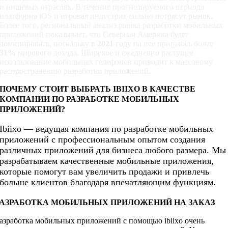
и нишевых отраслях. В течение прогнозируемого периода
платформа iOS и игровая индустрия сильно потрясут рынок.
Более того, региональный анализ рынка разработки мобильных
приложений показывает, что Северная Америка будет
доминировать, поскольку в
2021
году на нее пришлось более
31%
мирового дохода. Широкое и ежедневно растущее
использование мобильных телефонов приводит к массовому
распространению разработки приложений.
ПОЧЕМУ СТОИТ ВЫБРАТЬ IBIIXO В КАЧЕСТВЕ
КОМПАНИИ ПО РАЗРАБОТКЕ МОБИЛЬНЫХ
ПРИЛОЖЕНИЙ?
Ibiixo — ведущая компания по разработке мобильных
приложений с профессиональным опытом создания
различных приложений для бизнеса любого размера. Мы
разрабатываем качественные мобильные приложения,
которые помогут вам увеличить продажи и привлечь
больше клиентов благодаря впечатляющим функциям.
РАЗРАБОТКА МОБИЛЬНЫХ ПРИЛОЖЕНИЙ НА ЗАКАЗ
азработка мобильных приложений с помощью ibiixo очень