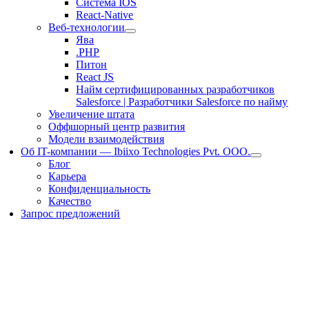
Система IOS
React-Native
Веб-технологии
Ява
.PHP
Питон
React JS
Найм сертифицированных разработчиков
Salesforce | Разработчики Salesforce по найму
Увеличение штата
Оффшорный центр развития
Модели взаимодействия
Об IT-компании — Ibiixo Technologies Pvt. ООО.
Блог
Карьера
Конфиденциальность
Качество
Запрос предложений