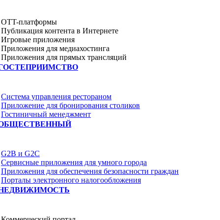
OTT-платформы
Публикация контента в Интернете
Игровые приложения
Приложения для медиахостинга
Приложения для прямых трансляций
ГОСТЕПРИИМСТВО
Система управления рестораном
Приложение для бронирования столиков
Гостиничный менеджмент
ОБЩЕСТВЕННЫЙ
G2B и G2C
Сервисные приложения для умного города
Приложения для обеспечения безопасности граждан
Порталы электронного налогообложения
НЕДВИЖИМОСТЬ
Коммерческий портал