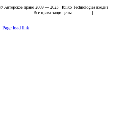
© Авторское право 2009 — 2023 | Ibiixo Technologies входит
в группу
компаний Ibiixo
| Все права защищены|
Качество
|
Конфиденциальность
Page load link