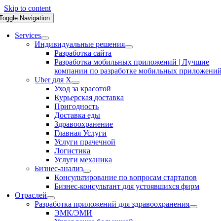
Skip to content
Toggle Navigation
Services
Индивидуальные решения
Разработка сайта
Разработка мобильных приложений | Лучшие
компании по разработке мобильных приложени
Uber для X
Уход за красотой
Курьерская доставка
Пригодность
Доставка еды
Здравоохранение
Главная Услуги
Услуги прачечной
Логистика
Услуги механика
Бизнес-анализ
Консультирование по вопросам стартапов
Бизнес-консультант для устоявшихся фирм
Отраслей
Разработка приложений для здравоохранения
ЭМК/ЭМИ