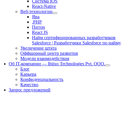
Система IOS
React-Native
Веб-технологии
Ява
.PHP
Питон
React JS
Найм сертифицированных разработчиков
Salesforce | Разработчики Salesforce по найму
Увеличение штата
Оффшорный центр развития
Модели взаимодействия
Об IT-компании — Ibiixo Technologies Pvt. ООО.
Блог
Карьера
Конфиденциальность
Качество
Запрос предложений