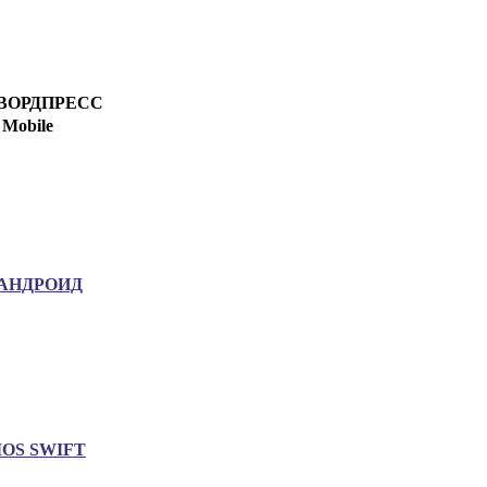
ВОРДПРЕСС
Mobile
АНДРОИД
IOS SWIFT