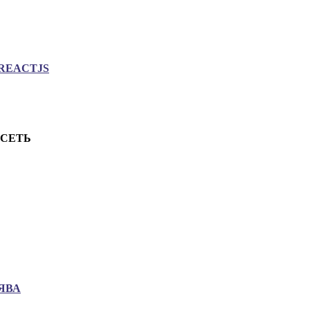
REACTJS
.СЕТЬ
ЯВА