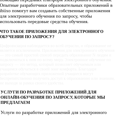
Опытные разработчики образовательных приложений в
ibiixo помогут вам создавать собственные приложения
для электронного обучения по запросу, чтобы
использовать передовые средства обучения.
ЧТО ТАКОЕ ПРИЛОЖЕНИЯ ДЛЯ ЭЛЕКТРОННОГО
ОБУЧЕНИЯ ПО ЗАПРОСУ?
Цифровизация наблюдается во всей отрасли, и образование не
является исключением. Приложения для электронного обучения
— это самый простой способ передать образование N людям и
подключиться к ним по всему миру. Электронное обучение по
запросу — это метод, который позволяет обучаемым или
учащимся обучаться в своей зоне комфорта. Благодаря
разработке обучающих приложений учащиеся могут
беспрепятственно получить доступ к образованию или знаниям,
не выходя за рамки своего удобства.
УСЛУГИ ПО РАЗРАБОТКЕ ПРИЛОЖЕНИЙ ДЛЯ
ОНЛАЙН-ОБУЧЕНИЯ ПО ЗАПРОСУ, КОТОРЫЕ МЫ
ПРЕДЛАГАЕМ
Услуги по разработке приложений для электронного