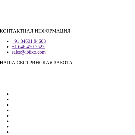
Реагировать.JS
|
Андроид
Система IOS
|
React-Native
Трепетание
КОНТАКТНАЯ ИНФОРМАЦИЯ
+91 84601 84608
+1 646 450 7527
sales@ibiixo.com
НАША СЕСТРИНСКАЯ ЗАБОТА
Бизнес-решения Ibiixo
|
Акарта Экспорт