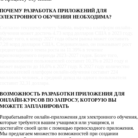
ПОЧЕМУ РАЗРАБОТКА ПРИЛОЖЕНИЙ ДЛЯ
ЭЛЕКТРОННОГО ОБУЧЕНИЯ НЕОБХОДИМА?
Согласно текущему отчету Statista, выручка платформ онлайн-
обучения может достичь 4.73 млрд долларов США в 2023 году.
Кроме того, к концу 2027 года объем рынка может составить
7,28 млрд долларов США. Следовательно, он показывает рост
среднегодового темпа роста на 11.39% в течение
прогнозируемого периода 2023–2027 годов. Более того,
проникновение пользователей составит 10,3% в 2023 году и
может вырасти до 16,6% к 2027 году. К 2027 году количество
пользователей платформ онлайн-обучения составит 224
миллиона человек, а средний доход на одного пользователя
составит 32,31 доллара.
ВОЗМОЖНОСТЬ РАЗРАБОТКИ ПРИЛОЖЕНИЯ ДЛЯ
ОНЛАЙН-КУРСОВ ПО ЗАПРОСУ, КОТОРУЮ ВЫ
МОЖЕТЕ ЗАПЛАНИРОВАТЬ
Разрабатывайте онлайн-приложения для электронного обучения,
которые требуются вашим учащимся или учащимся, и
достигайте своей цели с помощью превосходного приложения.
Мы предлагаем множество возможностей при создании