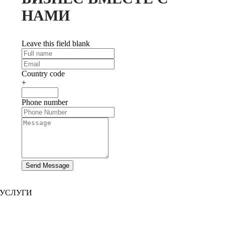
НАМИ
Leave this field blank
Country code
+
Phone number
Send Message
УСЛУГИ
Разработка сайта
|
Разработка мобильных приложений