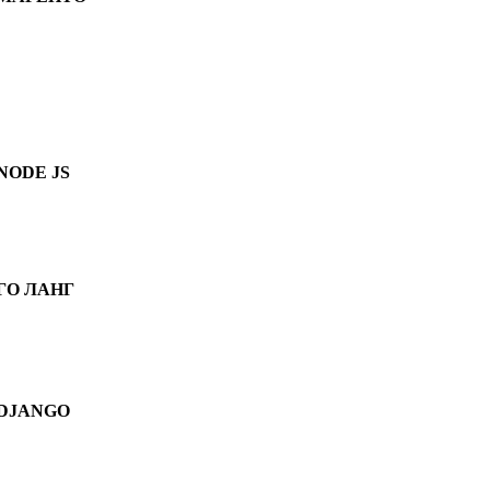
NODE JS
ГО ЛАНГ
DJANGO