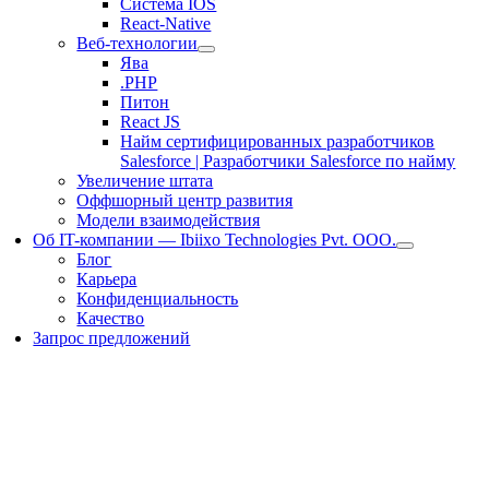
Система IOS
React-Native
Веб-технологии
Ява
.PHP
Питон
React JS
Найм сертифицированных разработчиков
Salesforce | Разработчики Salesforce по найму
Увеличение штата
Оффшорный центр развития
Модели взаимодействия
Об IT-компании — Ibiixo Technologies Pvt. ООО.
Блог
Карьера
Конфиденциальность
Качество
Запрос предложений