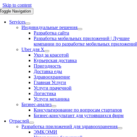
Skip to content
Toggle Navigation
Services
Индивидуальные решения
Разработка сайта
Разработка мобильных приложений | Лучшие
компании по разработке мобильных приложени
Uber для X
Уход за красотой
Курьерская доставка
Пригодность
Доставка еды
Здравоохранение
Главная Услуги
Услуги прачечной
Логистика
Услуги механика
Бизнес-анализ
Консультирование по вопросам стартапов
Бизнес-консультант для устоявшихся фирм
Отраслей
Разработка приложений для здравоохранения
ЭМК/ЭМИ