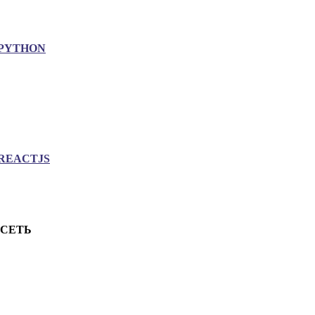
PYTHON
REACTJS
.СЕТЬ