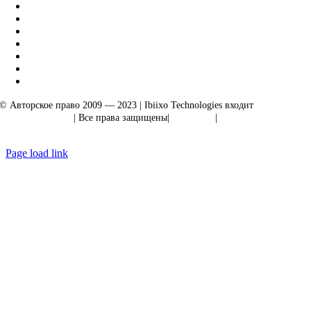
© Авторское право 2009 — 2023 | Ibiixo Technologies входит
в группу
компаний Ibiixo
| Все права защищены|
Качество
|
Конфиденциальность
Page load link