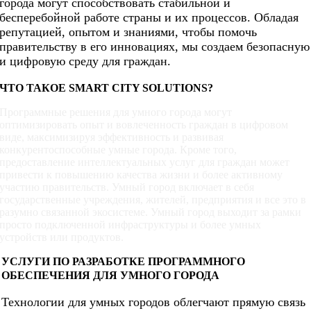
города могут способствовать стабильной и
бесперебойной работе страны и их процессов. Обладая
репутацией, опытом и знаниями, чтобы помочь
правительству в его инновациях, мы создаем безопасную
и цифровую среду для граждан.
ЧТО ТАКОЕ SMART CITY SOLUTIONS?
Программные решения для умного города могут
оптимизировать опыт и вовлеченность граждан в цифровом
виде, максимизируя эффективность и развивая
конкурентоспособные умные города. Кроме того,
предоставление интеллектуальных услуг для граждан может
привести к повышению качества жизни и более активному
участию правительств. Умный город включает в себя
государственные учреждения, жителей, предприятия и все это в
разумно связанной экосистеме. Умный город выходит за рамки
просто подключенной инфраструктуры и более умных
устройств или продуктов.
УСЛУГИ ПО РАЗРАБОТКЕ ПРОГРАММНОГО
ОБЕСПЕЧЕНИЯ ДЛЯ УМНОГО ГОРОДА
Технологии для умных городов облегчают прямую связь