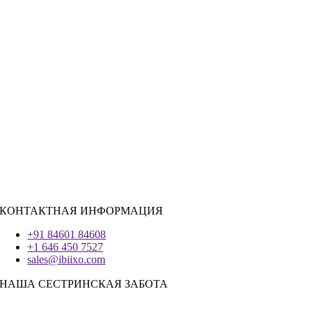
Розничная торговля
|
Недвижимость
Социальные сети
|
Вербовка
РЕСУРСЫ ДЛЯ НАЙМА
Ява
PHP
|
Salesforce
Python
|
Реагировать.JS
|
Андроид
Система IOS
|
React-Native
Трепетание
КОНТАКТНАЯ ИНФОРМАЦИЯ
+91 84601 84608
+1 646 450 7527
sales@ibiixo.com
НАША СЕСТРИНСКАЯ ЗАБОТА