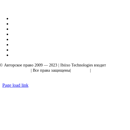
Бизнес-решения Ibiixo
|
Акарта Экспорт
© Авторское право 2009 — 2023 | Ibiixo Technologies входит
в группу
компаний Ibiixo
| Все права защищены|
Качество
|
Конфиденциальность
Page load link