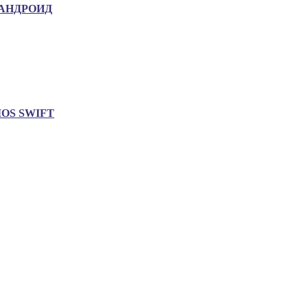
АНДРОИД
IOS SWIFT