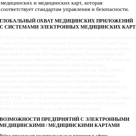
медицинских и медицинских карт, которая
соответствует стандартам управления и безопасности.
ГЛОБАЛЬНЫЙ ОХВАТ МЕДИЦИНСКИХ ПРИЛОЖЕНИЙ
С СИСТЕМАМИ ЭЛЕКТРОННЫХ МЕДИЦИНСКИХ КАРТ
В 2022 году рынок электронных медицинских карт во всем мир
стоил 28.1 миллиарда долларов. (Согласно отчету Grand View
Research) К концу 2030 года рынок электронных медицинских
карт может достичь 38,5 млрд долларов. Он показывает рост
среднегодового темпа роста на 4% в течение 2022-30 годов на
рынке электронных медицинских карт. Поскольку
государственная поддержка внедрения систем ЭМК/ЭМИ в
медицинских центрах увеличилась, Северная Америка
находится на вершине роста рынка. Кроме того, в рамках
программы стимулирования электронных медицинских карт
Medicare медицинские работники, внедряющие системы
EHR/EMR, могут получать вознаграждение до 44 000 долларов
США. Более того, больницы и организации могут получить
более высокую сумму, до 2 миллионов долларов.
ВОЗМОЖНОСТИ ПРЕДПРИЯТИЙ С ЭЛЕКТРОННЫМИ
МЕДИЦИНСКИМИ / МЕДИЦИНСКИМИ КАРТАМИ
Ibiixo предлагает индивидуальные решения в сфере