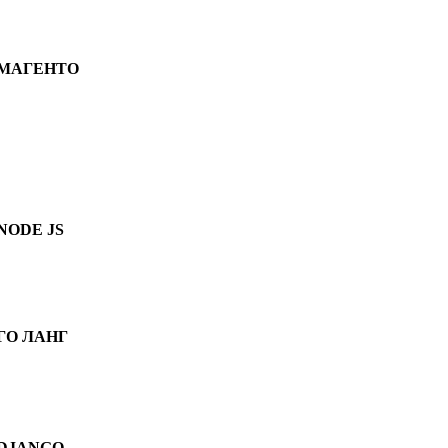
МАГЕНТО
NODE JS
ГО ЛАНГ
DJANGO