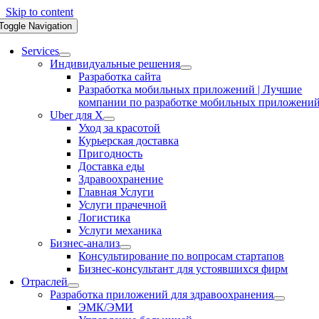
Skip to content
Toggle Navigation
Services
Индивидуальные решения
Разработка сайта
Разработка мобильных приложений | Лучшие
компании по разработке мобильных приложени
Uber для X
Уход за красотой
Курьерская доставка
Пригодность
Доставка еды
Здравоохранение
Главная Услуги
Услуги прачечной
Логистика
Услуги механика
Бизнес-анализ
Консультирование по вопросам стартапов
Бизнес-консультант для устоявшихся фирм
Отраслей
Разработка приложений для здравоохранения
ЭМК/ЭМИ