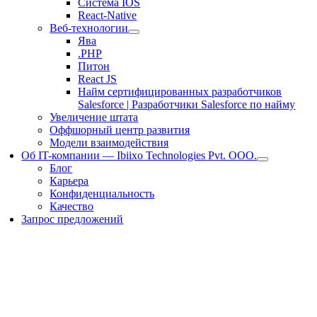
Система IOS
React-Native
Веб-технологии
Ява
.PHP
Питон
React JS
Найм сертифицированных разработчиков
Salesforce | Разработчики Salesforce по найму
Увеличение штата
Оффшорный центр развития
Модели взаимодействия
Об IT-компании — Ibiixo Technologies Pvt. ООО.
Блог
Карьера
Конфиденциальность
Качество
Запрос предложений