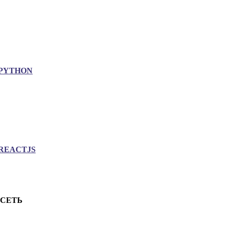
PYTHON
REACTJS
.СЕТЬ