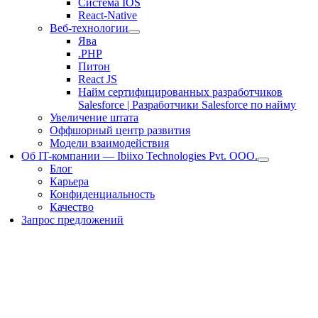
Система IOS
React-Native
Веб-технологии
Ява
.PHP
Питон
React JS
Найм сертифицированных разработчиков
Salesforce | Разработчики Salesforce по найму
Увеличение штата
Оффшорный центр развития
Модели взаимодействия
Об IT-компании — Ibiixo Technologies Pvt. ООО.
Блог
Карьера
Конфиденциальность
Качество
Запрос предложений