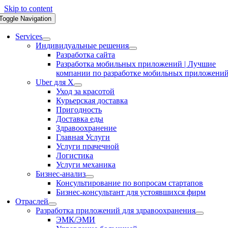
Skip to content
Toggle Navigation
Services
Индивидуальные решения
Разработка сайта
Разработка мобильных приложений | Лучшие
компании по разработке мобильных приложени
Uber для X
Уход за красотой
Курьерская доставка
Пригодность
Доставка еды
Здравоохранение
Главная Услуги
Услуги прачечной
Логистика
Услуги механика
Бизнес-анализ
Консультирование по вопросам стартапов
Бизнес-консультант для устоявшихся фирм
Отраслей
Разработка приложений для здравоохранения
ЭМК/ЭМИ