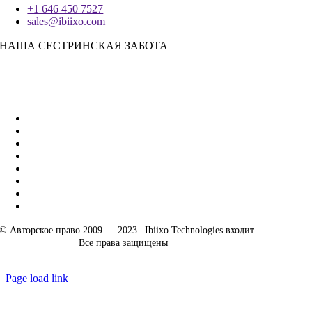
+1 646 450 7527
sales@ibiixo.com
НАША СЕСТРИНСКАЯ ЗАБОТА
Бизнес-решения Ibiixo
|
Акарта Экспорт
© Авторское право 2009 — 2023 | Ibiixo Technologies входит
в группу
компаний Ibiixo
| Все права защищены|
Качество
|
Конфиденциальность
Page load link