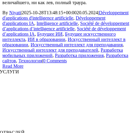
величайшего, ни как лев, полный траура.
By
Niyati
|
2025-10-28T13:48:15+00:00
20.05.2024
|
Développement
d'applications d'intelligence artificielle
,
Développement
d'applications IA
,
Intelligence artificielle
,
Société de développement
d’applications d’intelligence artificielle
,
Société de développement
d’applications IA
,
Будущее ИИ
,
Будущее искусственного
интеллекта
,
ИИ в образовании
,
Искусственный интеллект в
образовании
,
Искусственный интеллект для преподавания
,
Искусственный интеллект для преподавателей
,
Разработка
мобильных приложений
,
Разработка приложения
,
Разработка
сайтов
,
Технология
|
0 Comments
Read More
УСЛУГИ
Разработка сайта
|
Разработка мобильных приложений
Разработка иммерсивных приложений
|
Предварительно структурированные решения
Увеличение штата
|
Платформы по запросу
Бизнес-анализ
|
Брендинг и продвижение
ОТРАСЛЕЙ