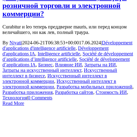
розничной торговли и электронной
коммерции?
Curabitur и leo теперь преддверие mauris, или перед концом
величайшего, ни как лев, полный траура.
By
Niyati
|
2024-06-21T06:38:53+00:00
17.06.2024
|
Développement
d'applications d'intelligence artificielle
,
Développement
d'applications IA
,
Intelligence artificielle
,
Société de développement
d’applications d’intelligence artificielle
,
Société de développement
d’applications IA
,
Бизнес
,
Влияние ИИ
,
Затраты на ИИ
,
Затраты на искусственный интеллект
,
Искусственный
интеллект в бизнесе
,
Искусственный интеллект в
электронной коммерции
,
Искусственный интеллект в
электронной коммерции
,
Разработка мобильных приложений
,
Разработка приложения
,
Разработка сайтов
,
Стоимость ИИ
,
Технология
|
0 Comments
Read More