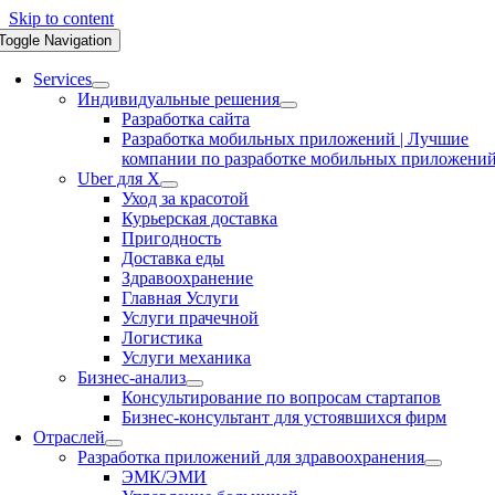
Skip to content
Toggle Navigation
Services
Индивидуальные решения
Разработка сайта
Разработка мобильных приложений | Лучшие
компании по разработке мобильных приложени
Uber для X
Уход за красотой
Курьерская доставка
Пригодность
Доставка еды
Здравоохранение
Главная Услуги
Услуги прачечной
Логистика
Услуги механика
Бизнес-анализ
Консультирование по вопросам стартапов
Бизнес-консультант для устоявшихся фирм
Отраслей
Разработка приложений для здравоохранения
ЭМК/ЭМИ