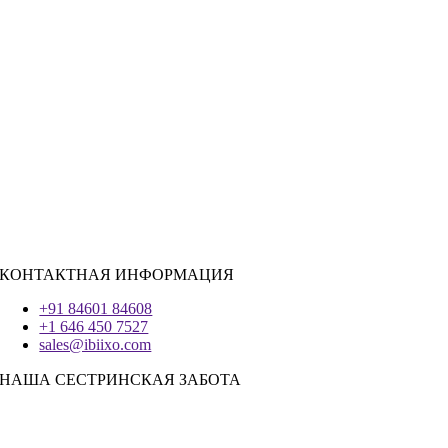
Розничная торговля
|
Недвижимость
Социальные сети
|
Вербовка
РЕСУРСЫ ДЛЯ НАЙМА
Ява
PHP
|
Salesforce
Python
|
Реагировать.JS
|
Андроид
Система IOS
|
React-Native
Трепетание
КОНТАКТНАЯ ИНФОРМАЦИЯ
+91 84601 84608
+1 646 450 7527
sales@ibiixo.com
НАША СЕСТРИНСКАЯ ЗАБОТА
Бизнес-решения Ibiixo