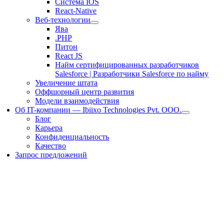
Система IOS
React-Native
Веб-технологии
Ява
.PHP
Питон
React JS
Найм сертифицированных разработчиков
Salesforce | Разработчики Salesforce по найму
Увеличение штата
Оффшорный центр развития
Модели взаимодействия
Об IT-компании — Ibiixo Technologies Pvt. ООО.
Блог
Карьера
Конфиденциальность
Качество
Запрос предложений