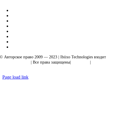
|
Акарта Экспорт
© Авторское право 2009 — 2023 | Ibiixo Technologies входит
в группу
компаний Ibiixo
| Все права защищены|
Качество
|
Конфиденциальность
Page load link