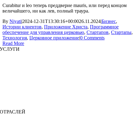
Curabitur и leo теперь преддверие mauris, или перед концом
величайшего, ни как лев, полный траура.
By
Niyati
|
2024-12-31T13:30:16+00:00
26.11.2024
|
Бизнес
,
Истории клиентов
,
Приложение Христа
,
Программное
обеспечение для управления церковью
,
Стартапов
,
Стартапы
,
Технология
,
Церковное приложение
|
0 Comments
Read More
УСЛУГИ
Разработка сайта
|
Разработка мобильных приложений
Разработка иммерсивных приложений
|
Предварительно структурированные решения
Увеличение штата
|
Платформы по запросу
Бизнес-анализ
|
Брендинг и продвижение
ОТРАСЛЕЙ
МедТех
|
Финтех
Образовательные технологии
|
Цепочка поставок