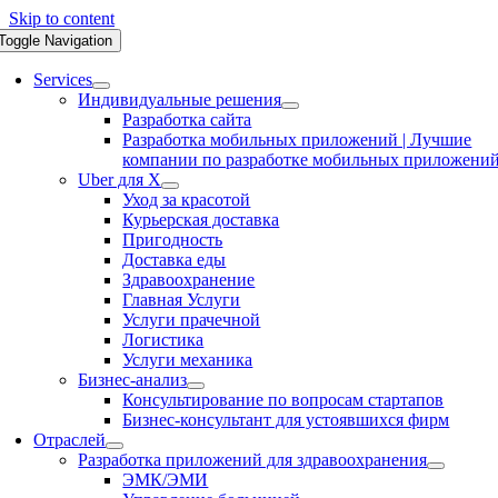
Skip to content
Toggle Navigation
Services
Индивидуальные решения
Разработка сайта
Разработка мобильных приложений | Лучшие
компании по разработке мобильных приложени
Uber для X
Уход за красотой
Курьерская доставка
Пригодность
Доставка еды
Здравоохранение
Главная Услуги
Услуги прачечной
Логистика
Услуги механика
Бизнес-анализ
Консультирование по вопросам стартапов
Бизнес-консультант для устоявшихся фирм
Отраслей
Разработка приложений для здравоохранения
ЭМК/ЭМИ