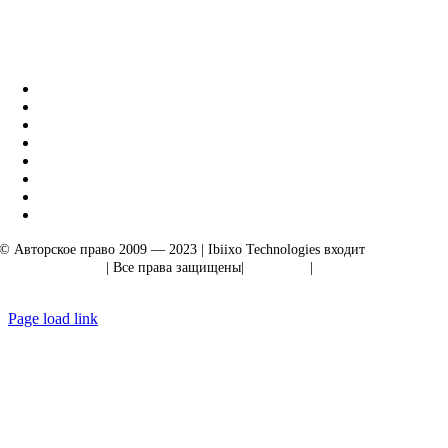
Бизнес-решения Ibiixo
|
Акарта Экспорт
© Авторское право 2009 — 2023 | Ibiixo Technologies входит
в группу
компаний Ibiixo
| Все права защищены|
Качество
|
Конфиденциальность
Page load link