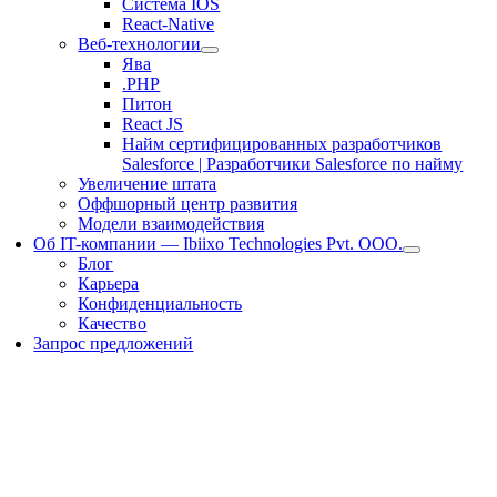
Система IOS
React-Native
Веб-технологии
Ява
.PHP
Питон
React JS
Найм сертифицированных разработчиков
Salesforce | Разработчики Salesforce по найму
Увеличение штата
Оффшорный центр развития
Модели взаимодействия
Об IT-компании — Ibiixo Technologies Pvt. ООО.
Блог
Карьера
Конфиденциальность
Качество
Запрос предложений