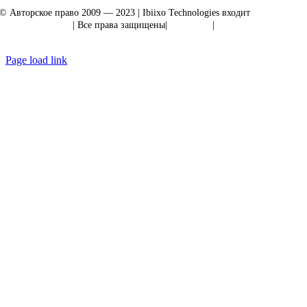
© Авторское право 2009 — 2023 | Ibiixo Technologies входит
в группу
компаний Ibiixo
| Все права защищены|
Качество
|
Конфиденциальность
Page load link