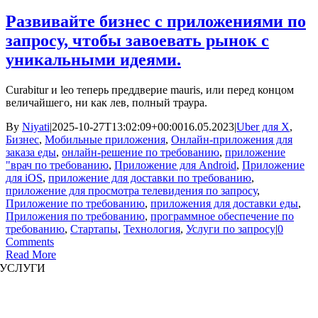
Развивайте бизнес с приложениями по
запросу, чтобы завоевать рынок с
уникальными идеями.
Curabitur и leo теперь преддверие mauris, или перед концом
величайшего, ни как лев, полный траура.
By
Niyati
|
2025-10-27T13:02:09+00:00
16.05.2023
|
Uber для X
,
Бизнес
,
Мобильные приложения
,
Онлайн-приложения для
заказа еды
,
онлайн-решение по требованию
,
приложение
"врач по требованию
,
Приложение для Android
,
Приложение
для iOS
,
приложение для доставки по требованию
,
приложение для просмотра телевидения по запросу
,
Приложение по требованию
,
приложения для доставки еды
,
Приложения по требованию
,
программное обеспечение по
требованию
,
Стартапы
,
Технология
,
Услуги по запросу
|
0
Comments
Read More
УСЛУГИ
Разработка сайта
|
Разработка мобильных приложений
Разработка иммерсивных приложений
|