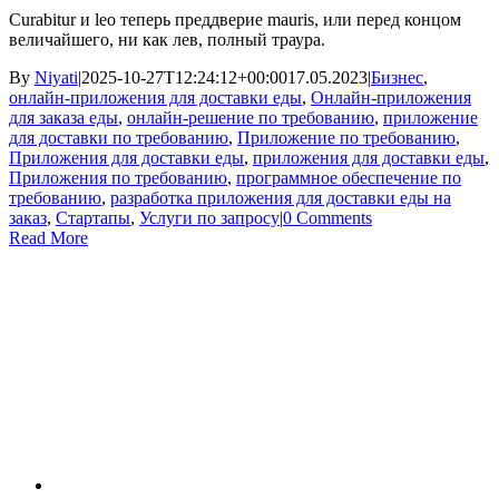
Curabitur и leo теперь преддверие mauris, или перед концом
величайшего, ни как лев, полный траура.
By
Niyati
|
2025-10-27T12:24:12+00:00
17.05.2023
|
Бизнес
,
онлайн-приложения для доставки еды
,
Онлайн-приложения
для заказа еды
,
онлайн-решение по требованию
,
приложение
для доставки по требованию
,
Приложение по требованию
,
Приложения для доставки еды
,
приложения для доставки еды
,
Приложения по требованию
,
программное обеспечение по
требованию
,
разработка приложения для доставки еды на
заказ
,
Стартапы
,
Услуги по запросу
|
0 Comments
Read More