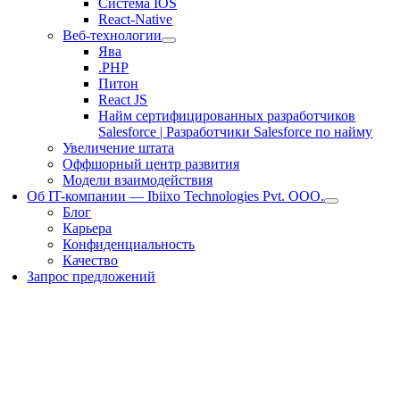
Система IOS
React-Native
Веб-технологии
Ява
.PHP
Питон
React JS
Найм сертифицированных разработчиков
Salesforce | Разработчики Salesforce по найму
Увеличение штата
Оффшорный центр развития
Модели взаимодействия
Об IT-компании — Ibiixo Technologies Pvt. ООО.
Блог
Карьера
Конфиденциальность
Качество
Запрос предложений