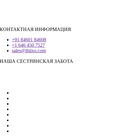
Система IOS
|
React-Native
Трепетание
КОНТАКТНАЯ ИНФОРМАЦИЯ
+91 84601 84608
+1 646 450 7527
sales@ibiixo.com
НАША СЕСТРИНСКАЯ ЗАБОТА
Бизнес-решения Ibiixo
|
Акарта Экспорт