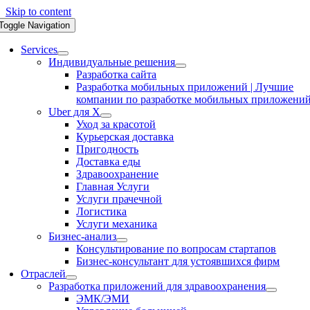
Skip to content
Toggle Navigation
Services
Индивидуальные решения
Разработка сайта
Разработка мобильных приложений | Лучшие
компании по разработке мобильных приложени
Uber для X
Уход за красотой
Курьерская доставка
Пригодность
Доставка еды
Здравоохранение
Главная Услуги
Услуги прачечной
Логистика
Услуги механика
Бизнес-анализ
Консультирование по вопросам стартапов
Бизнес-консультант для устоявшихся фирм
Отраслей
Разработка приложений для здравоохранения
ЭМК/ЭМИ