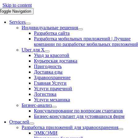
Skip to content
Toggle Navigation
Services
Индивидуальные решения
Разработка сайта
Разработка мобильных приложений | Лучшие
компании по разработке мобильных приложени
Uber для X
Уход за красотой
Курьерская доставка
Пригодность
Доставка еды
Здравоохранение
Главная Услуги
Услуги прачечной
Логистика
Услуги механика
Бизнес-анализ
Консультирование по вопросам стартапов
Бизнес-консультант для устоявшихся фирм
Отраслей
Разработка приложений для здравоохранения
ЭМК/ЭМИ