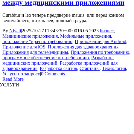
между медицинскими приложениями
Curabitur и leo теперь преддверие mauris, или перед концом
величайшего, ни как лев, полный траура.
By
Niyati
|
2025-10-27T13:43:30+00:00
16.05.2023
|
Бизнес
,
Медицинские приложения
,
Мобильные приложения
,
приложение "врач по требованию
,
Приложение для Android
,
Приложение для iOS
,
Приложения для здравоохранения
,
Приложения для телемедицины
,
Приложения по требованию
,
программное обеспечение по требованию
,
Разработка
медицинских приложений
,
Разработка приложений для
здравоохранения
,
Разработка сайтов
,
Стартапы
,
Технология
,
Услуги по запросу
|
0 Comments
Read More
УСЛУГИ
Разработка сайта
|
Разработка мобильных приложений
Разработка иммерсивных приложений
|
Предварительно структурированные решения
Увеличение штата
|
Платформы по запросу