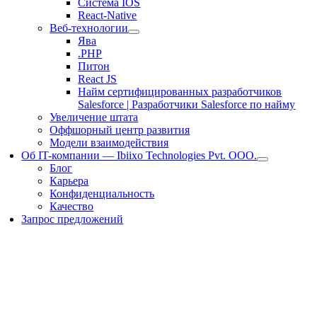
Система IOS
React-Native
Веб-технологии
Ява
.PHP
Питон
React JS
Найм сертифицированных разработчиков
Salesforce | Разработчики Salesforce по найму
Увеличение штата
Оффшорный центр развития
Модели взаимодействия
Об IT-компании — Ibiixo Technologies Pvt. ООО.
Блог
Карьера
Конфиденциальность
Качество
Запрос предложений