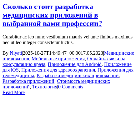
Сколько стоит разработка
медицинских приложений в
выбранной вами профессии?
Curabitur ac leo nunc vestibulum mauris vel ante finibus maximus
nec ut leo integer consectetur luctus.
By
Niyati
|
2025-10-27T14:49:47+00:00
17.05.2023
|
Медицинские
приложения
,
Мобильные приложения
,
Онлайн-заявка на
консультацию врача
,
Приложение для Android
,
Приложение
для iOS
,
Приложения для здравоохранения
,
Приложения для
телемедицины
,
Разработка медицинских приложений
,
Разработка приложений
,
Стоимость медицинских
приложений
,
Технология
|
0 Comments
Read More