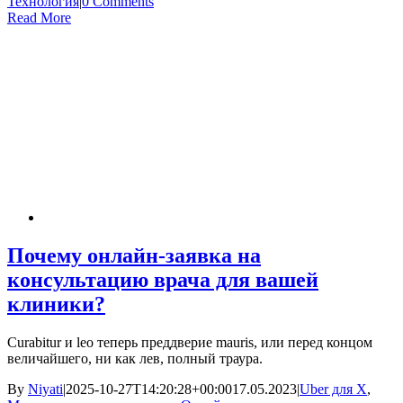
Технология
|
0 Comments
Read More
Почему онлайн-заявка на
консультацию врача для вашей
клиники?
Curabitur и leo теперь преддверие mauris, или перед концом
величайшего, ни как лев, полный траура.
By
Niyati
|
2025-10-27T14:20:28+00:00
17.05.2023
|
Uber для X
,