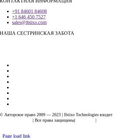
КОНТАКТНАЯ ИНФОРМАЦИЯ
+91 84601 84608
+1 646 450 7527
sales@ibiixo.com
НАША СЕСТРИНСКАЯ ЗАБОТА
Бизнес-решения Ibiixo
|
Акарта Экспорт
© Авторское право 2009 — 2023 | Ibiixo Technologies входит
в группу
компаний Ibiixo
| Все права защищены|
Качество
|
Конфиденциальность
Page load link