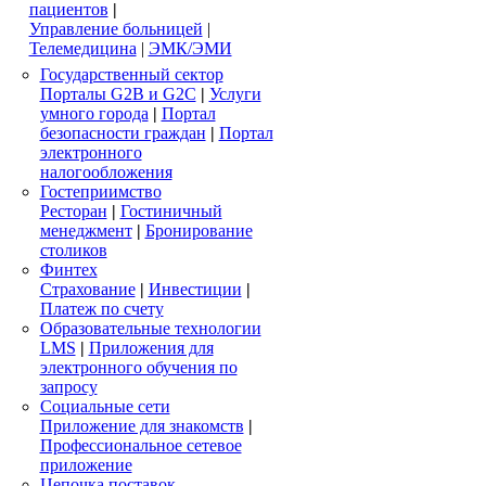
пациентов
|
Управление больницей
|
Телемедицина
|
ЭМК/ЭМИ
Государственный сектор
Порталы G2B и G2C
|
Услуги
умного города
|
Портал
безопасности граждан
|
Портал
электронного
налогообложения
Гостеприимство
Ресторан
|
Гостиничный
менеджмент
|
Бронирование
столиков
Финтех
Страхование
|
Инвестиции
|
Платеж по счету
Образовательные технологии
LMS
|
Приложения для
электронного обучения по
запросу
Социальные сети
Приложение для знакомств
|
Профессиональное сетевое
приложение
Цепочка поставок