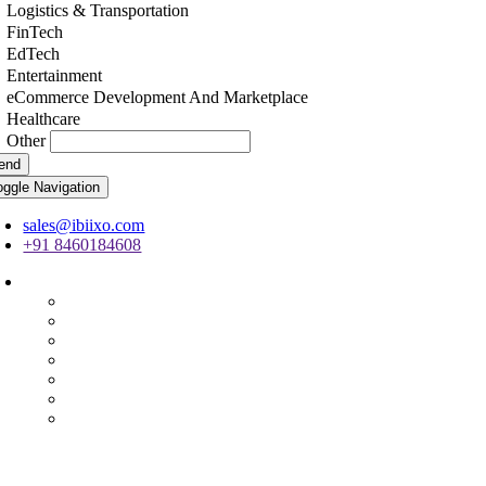
Logistics & Transportation
FinTech
EdTech
Entertainment
eCommerce Development And Marketplace
Healthcare
Other
end
oggle Navigation
sales@ibiixo.com
+91 8460184608