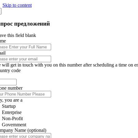
Skip to content
апрос предложений
ve this field blank
ame
ail
 will get in touch with you on this number after scheduling a time on e
untry code
one number
y, you are a
Startup
Enterprise
Non-Profit
Government
mpany Name
(optional)