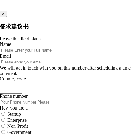
×
征求建议书
Leave this field blank
Name
Email
We will get in touch with you on this number after scheduling a time
on email.
Country code
+
Phone number
Hey, you are a
Startup
Enterprise
Non-Profit
Government