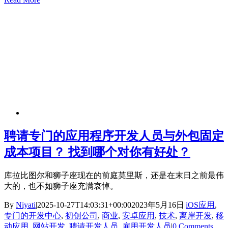
聘请专门的应用程序开发人员与外包固定
成本项目？ 找到哪个对你有好处？
库拉比图尔和狮子座现在的前庭莫里斯，还是在末日之前最伟
大的，也不如狮子座充满哀悼。
By
Niyati
|
2025-10-27T14:03:31+00:00
2023年5月16日
|
iOS应用
,
专门的开发中心
,
初创公司
,
商业
,
安卓应用
,
技术
,
离岸开发
,
移
动应用
,
网站开发
,
聘请开发人员
,
雇用开发人员
|
0 Comments