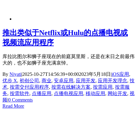
推出类似于Netflix或Hulu的点播电视或
视频流应用程序
库拉比图尔和狮子座现在的前庭莫里斯，还是在末日之前最伟
大的，也不如狮子座充满哀悼。
By
Niyati
|
2025-10-27T14:56:39+00:00
2023年5月18日
|
iOS应用
,
优步 X
,
初创公司
,
商业
,
安卓应用
,
应用开发
,
应用开发理念
,
技
术
,
按需交付应用程序
,
按需在线解决方案
,
按需应用
,
按需服
务
,
按需软件
,
点播应用
,
点播电视应用
,
移动应用
,
网站开发
,
视
频
|
0 Comments
Read More