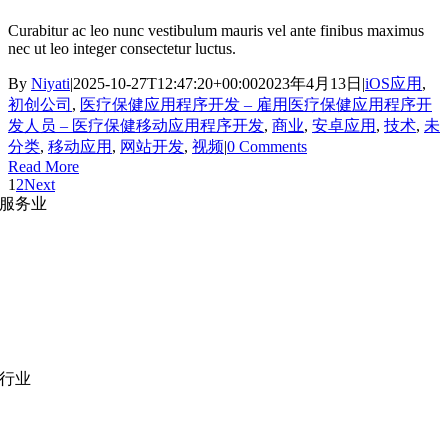
Curabitur ac leo nunc vestibulum mauris vel ante finibus maximus
nec ut leo integer consectetur luctus.
By
Niyati
|
2025-10-27T12:47:20+00:00
2023年4月13日
|
iOS应用
,
初创公司
,
医疗保健应用程序开发 – 雇用医疗保健应用程序开
发人员 – 医疗保健移动应用程序开发
,
商业
,
安卓应用
,
技术
,
未
分类
,
移动应用
,
网站开发
,
视频
|
0 Comments
Read More
1
2
Next
服务业
网站开发
|
移动应用开发
沉浸式应用开发
|
预结构化解决方案
人员扩充
|
按需平台
业务分析
|
品牌与推广
行业
医疗技术
|
金融科技