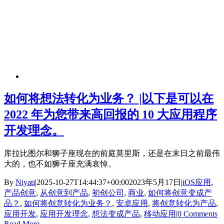
如何将想法转化为业务？ |以下是可以在
2022 年为您带来高回报的 10 大应用程序
开发理念。
库拉比图尔和狮子座现在的前庭莫里斯，还是在末日之前最伟
大的，也不如狮子座充满哀悼。
By
Niyati
|
2025-10-27T14:44:37+00:00
2023年5月17日
|
iOS应用
,
产品创意
,
从创意到产品
,
初创公司
,
商业
,
如何将创意变成产
品？
,
如何将创意转化为业务？
,
安卓应用
,
将创意转化为产品
,
应用开发
,
应用开发理念
,
想法变成产品
,
移动应用
|
0 Comments
Read More