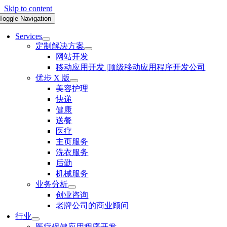
Skip to content
Toggle Navigation
Services
定制解决方案
网站开发
移动应用开发 |顶级移动应用程序开发公司
优步 X 版
美容护理
快递
健康
送餐
医疗
主页服务
洗衣服务
后勤
机械服务
业务分析
创业咨询
老牌公司的商业顾问
行业
医疗保健应用程序开发