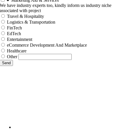
Marketing Aid & Services
We have industry experts too, kindly inform us industry niche
associated with project
Travel & Hospitality
Logistics & Transportation
FinTech
EdTech
Entertainment
eCommerce Development And Marketplace
Healthcare
Other
Send