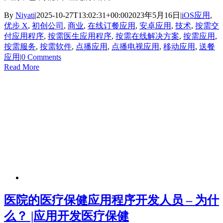
By
Niyati
|
2025-10-27T13:02:31+00:00
2023年5月16日
|
iOS应用
,
优步 X
,
初创公司
,
商业
,
在线订餐应用
,
安卓应用
,
技术
,
按需交
付应用程序
,
按需医生应用程序
,
按需在线解决方案
,
按需应用
,
按需服务
,
按需软件
,
点播应用
,
点播电视应用
,
移动应用
,
送餐
应用
|
0 Comments
Read More
医院的医疗保健应用程序开发人员 – 为什
么？ |应用开发医疗保健