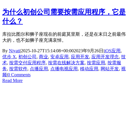
为什么初创公司需要按需应用程序，它是
什么？
库拉比图尔和狮子座现在的前庭莫里斯，还是在末日之前最伟
大的，也不如狮子座充满哀悼。
By
Niyati
|
2025-10-27T15:14:08+00:00
2023年9月26日
|
iOS应用
,
优步 X
,
初创公司
,
商业
,
安卓应用
,
应用开发
,
应用开发理念
,
技
术
,
按需交付应用程序
,
按需在线解决方案
,
按需应用
,
按需服
务
,
按需软件
,
点播应用
,
点播电视应用
,
移动应用
,
网站开发
,
视
频
|
0 Comments
Read More