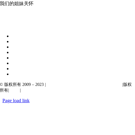
我们的姐妹关怀
伊比克索业务解决方案
|
阿卡尔塔出口
© 版权所有 2009 – 2023 |
Ibiixo Technologies 下属 Ibiixo 集团公司
|版权
所有|
质量
|
保密性
Page load link