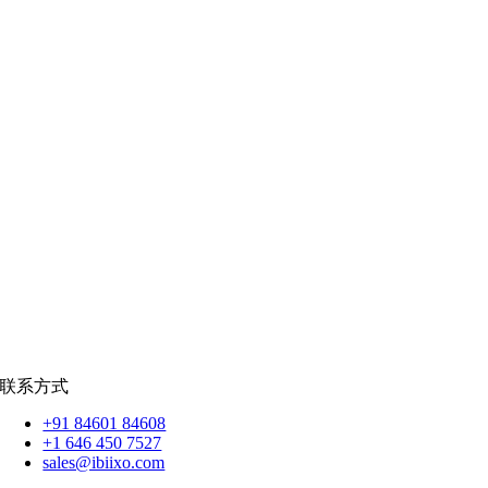
教育科技
|
供应链
公共部门
|
款待
零售
|
房地产
社交网络
|
招聘
招聘资源
爪哇岛
菲律宾比索
|
销售队伍
蟒蛇
|
反应.JS
|
人造人
苹果
|
反应原生
扑动
联系方式
+91 84601 84608
+1 646 450 7527
sales@ibiixo.com