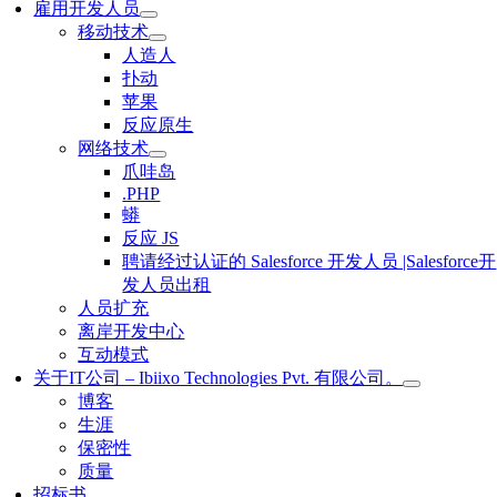
雇用开发人员
移动技术
人造人
扑动
苹果
反应原生
网络技术
爪哇岛
.PHP
蟒
反应 JS
聘请经过认证的 Salesforce 开发人员 |Salesforce开
发人员出租
人员扩充
离岸开发中心
互动模式
关于IT公司 – Ibiixo Technologies Pvt. 有限公司。
博客
生涯
保密性
质量
招标书