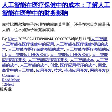
人工智能在医疗保健中的成本：了解人工
智能在医学中的财务影响
库拉比图尔和狮子座现在的前庭莫里斯，还是在末日之前最伟
大的，也不如狮子座充满哀悼。
By
Niyati
|
2025-02-11T09:00:44+00:00
2024年6月11日
|
人工智能
,
人工智能在医疗保健中的应用
,
人工智能在医疗保健领域的成
本
,
人工智能在医疗保健领域的成本
,
人工智能在医疗领域的应
用
,
人工智能应用开发公司
,
人工智能应用开发公司
,
人工智能
应用程序开发
,
人工智能应用程序开发
,
人工智能成本
,
人工智
能的成本
,
人工智能的成本
,
创业
,
医疗应用程序的成本
,
商业
,
商业中的人工智能
,
应用开发
,
技术
,
移动应用开发
,
网站开发
|
0
Comments
Read More
1
2
Next
服务业
网站开发
|
移动应用开发
沉浸式应用开发
|
预结构化解决方案