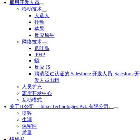
雇用开发人员
移动技术
人造人
扑动
苹果
反应原生
网络技术
爪哇岛
.PHP
蟒
反应 JS
聘请经过认证的 Salesforce 开发人员 |Salesforce开
发人员出租
人员扩充
离岸开发中心
互动模式
关于IT公司 – Ibiixo Technologies Pvt. 有限公司。
博客
生涯
保密性
质量
招标书