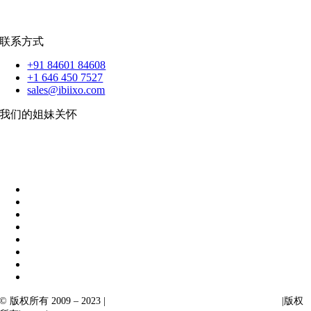
扑动
联系方式
+91 84601 84608
+1 646 450 7527
sales@ibiixo.com
我们的姐妹关怀
伊比克索业务解决方案
|
阿卡尔塔出口
© 版权所有 2009 – 2023 |
Ibiixo Technologies 下属 Ibiixo 集团公司
|版权