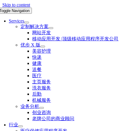
Skip to content
Toggle Navigation
Services
定制解决方案
网站开发
移动应用开发 |顶级移动应用程序开发公司
优步 X 版
美容护理
快递
健康
送餐
医疗
主页服务
洗衣服务
后勤
机械服务
业务分析
创业咨询
老牌公司的商业顾问
行业
医疗保健应用程序开发