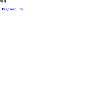
所有|
质量
|
保密性
Page load link