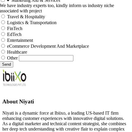
Marketing Aid & Services
We have industry experts too, kindly inform us industry niche
associated with project
Travel & Hospitality
Logistics & Transportation
FinTech
EdTech
Entertainment
eCommerce Development And Marketplace
Healthcare
Other
Send
About
Niyati
Niyati is a dynamic force at Ibiixo, a leading US-based IT firm
enhancing customer experiences with innovative digital solutions.
As a digital marketer and technical content strategist, she combines
her deep tech understanding with creative flair to explain complex