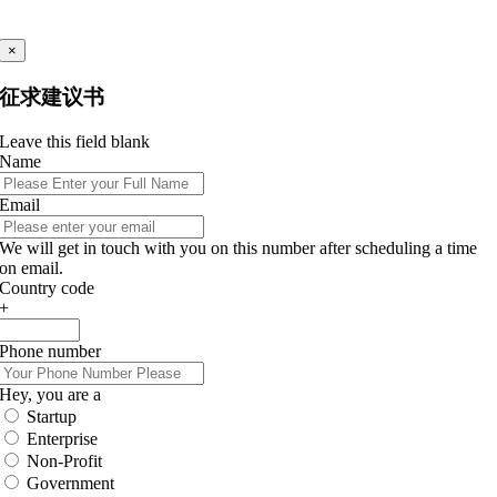
×
征求建议书
Leave this field blank
Name
Email
We will get in touch with you on this number after scheduling a time
on email.
Country code
+
Phone number
Hey, you are a
Startup
Enterprise
Non-Profit
Government