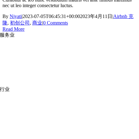
nec ut leo integer consectetur luctus.
By
Niyati
|
2023-07-05T06:45:31+00:00
2023年4月11日
|
Airbnb 克
隆
,
初创公司
,
商业
|
0 Comments
Read More
服务业
网站开发
|
移动应用开发
沉浸式应用开发
|
预结构化解决方案
人员扩充
|
按需平台
业务分析
|
品牌与推广
行业
医疗技术
|
金融科技
教育科技
|
供应链
公共部门
|
款待
零售
|
房地产