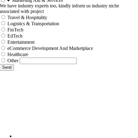
Marketing Aid & Services
We have industry experts too, kindly inform us industry niche
associated with project
Travel & Hospitality
Logistics & Transportation
FinTech
EdTech
Entertainment
eCommerce Development And Marketplace
Healthcare
Other
Send