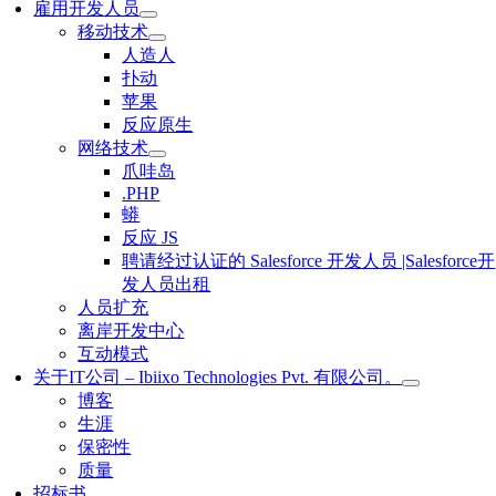
雇用开发人员
移动技术
人造人
扑动
苹果
反应原生
网络技术
爪哇岛
.PHP
蟒
反应 JS
聘请经过认证的 Salesforce 开发人员 |Salesforce开
发人员出租
人员扩充
离岸开发中心
互动模式
关于IT公司 – Ibiixo Technologies Pvt. 有限公司。
博客
生涯
保密性
质量
招标书