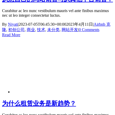
Curabitur ac leo nunc vestibulum mauris vel ante finibus maximus
nec ut leo integer consectetur luctus.
By
Niyati
|
2023-07-05T06:45:30+00:00
2023年4月11日
|
Airbnb 克
隆
,
初创公司
,
商业
,
技术
,
未分类
,
网站开发
|
0 Comments
Read More
为什么租赁业务是新趋势？
Curabitur ac leo nunc vestibulum mauris vel ante finibus maximus