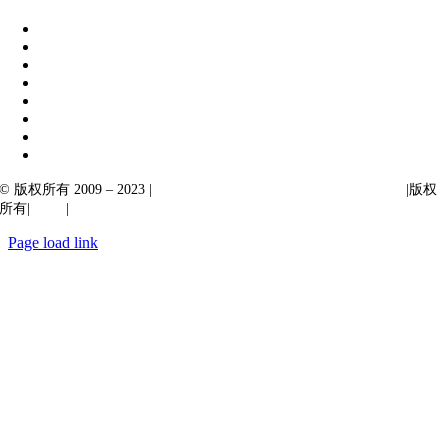
© 版权所有 2009 – 2023 |
Ibiixo Technologies 下属 Ibiixo 集团公司
|版权
所有|
质量
|
保密性
Page load link