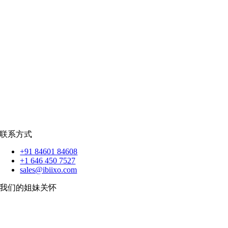
社交网络
|
招聘
招聘资源
爪哇岛
菲律宾比索
|
销售队伍
蟒蛇
|
反应.JS
|
人造人
苹果
|
反应原生
扑动
联系方式
+91 84601 84608
+1 646 450 7527
sales@ibiixo.com
我们的姐妹关怀
伊比克索业务解决方案
|
阿卡尔塔出口