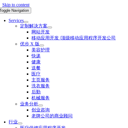
Skip to content
Toggle Navigation
Services
定制解决方案
网站开发
移动应用开发 |顶级移动应用程序开发公司
优步 X 版
美容护理
快递
健康
送餐
医疗
主页服务
洗衣服务
后勤
机械服务
业务分析
创业咨询
老牌公司的商业顾问
行业
医疗保健应用程序开发