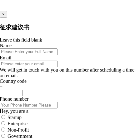
×
征求建议书
Leave this field blank
Name
Email
We will get in touch with you on this number after scheduling a time
on email.
Country code
+
Phone number
Hey, you are a
Startup
Enterprise
Non-Profit
Government