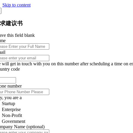
Skip to content
征求建议书
ve this field blank
ame
ail
 will get in touch with you on this number after scheduling a time on e
untry code
one number
y, you are a
Startup
Enterprise
Non-Profit
Government
mpany Name
(optional)