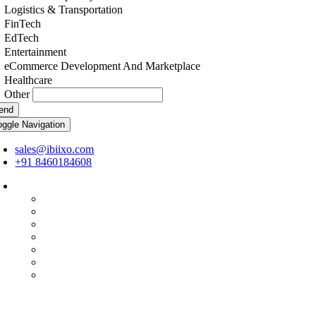
Logistics & Transportation
FinTech
EdTech
Entertainment
eCommerce Development And Marketplace
Healthcare
Other
end
oggle Navigation
sales@ibiixo.com
+91 8460184608