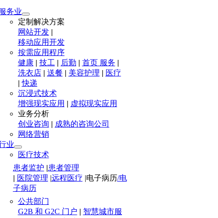
服务业
定制解决方案
网站开发
|
移动应用开发
按需应用程序
健康
|
技工
|
后勤
|
首页 服务
|
洗衣店
|
送餐
|
美容护理
|
医疗
|
快递
沉浸式技术
增强现实应用
|
虚拟现实应用
业务分析
创业咨询
|
成熟的咨询公司
网络营销
行业
医疗技术
患者监护
|
患者管理
|
医院管理
|
远程医疗
|
电子病历
/电
子病历
公共部门
G2B 和 G2C 门户
|
智慧城市服