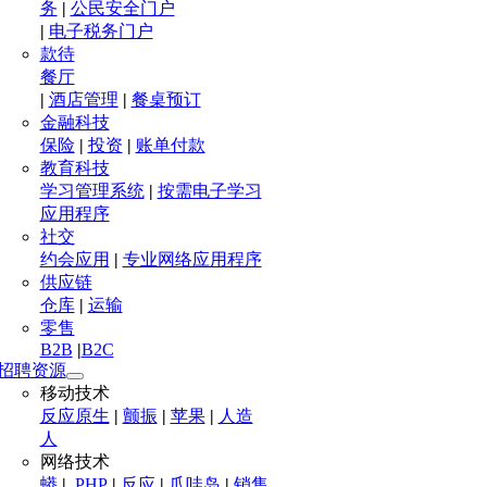
务
|
公民安全门户
|
电子税务门户
款待
餐厅
|
酒店管理
|
餐桌预订
金融科技
保险
|
投资
|
账单付款
教育科技
学习管理系统
|
按需电子学习
应用程序
社交
约会应用
|
专业网络应用程序
供应链
仓库
|
运输
零售
B2B
|
B2C
招聘资源
移动技术
反应原生
|
颤振
|
苹果
|
人造
人
网络技术
蟒
|
.PHP
|
反应
|
爪哇岛
|
销售