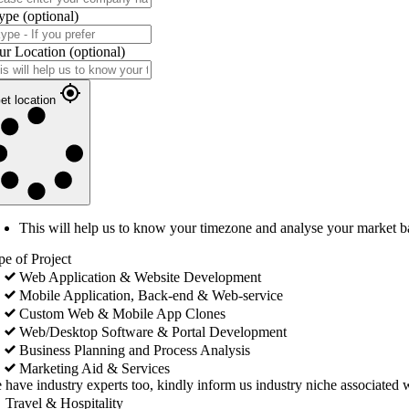
ype
(optional)
ur Location
(optional)
et location
This will help us to know your timezone and analyse your market b
pe of Project
Web Application & Website Development
Mobile Application, Back-end & Web-service
Custom Web & Mobile App Clones
Web/Desktop Software & Portal Development
Business Planning and Process Analysis
Marketing Aid & Services
 have industry experts too, kindly inform us industry niche associated w
Travel & Hospitality