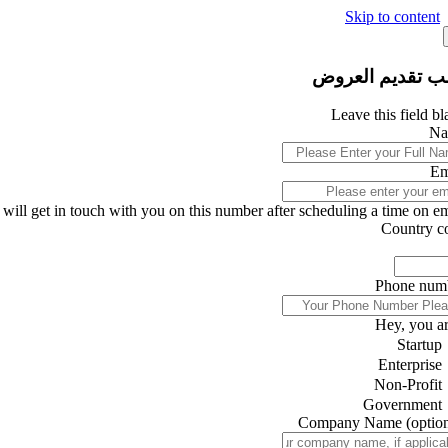
Skip to content
ب تقديم العروض
Leave this field b
Na
Em
will get in touch with you on this number after scheduling a time on ema
Country c
Phone num
Hey, you ar
Startup
Enterprise
Non-Profit
Government
Company Name
(optio