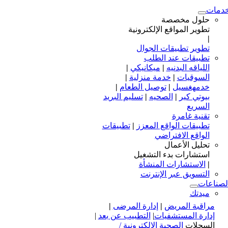
دمات
حلول مخصصة
تطوير المواقع الإلكترونية
|
تطوير تطبيقات الجوال
تطبيقات عند الطلب
اللياقه البدنيه
|
ميكانيكي
|
السوقيات
|
خدمة منزلية
|
خدمهغسيل
|
توصيل الطعام
|
بيوتي كير
|
الصحيه
|
تسليم البريد
السريع
تقنية غامرة
تطبيقات الواقع المعزز
|
تطبيقات
الواقع الافتراضي
تحليل الأعمال
استشارات بدء التشغيل
|
الاستشارات المنشأة
التسويق عبر الإنترنت
لصناعات
ميدتك
مراقبة المريض
|
إدارة المرضى
|
إدارة المستشفيات
|
التطبيب عن بعد
|
السجلات
الصحية الإلكترونية /