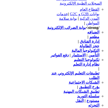
السجلات الطبية الإلكترونية
القطاع العام
بوابات G2B و G2C
|
خدمات
المدن الذكية
|
بوابة سلامة
المواطن
|
/strong>
بوابة الضرائب الإلكترونية
الضيافه
مطعم
|
إدارة الفنادق
|
حجز الطاولة
التكنولوجيا المالية
التأمين
|
الاستثمار
|
دفع الفواتير
تكنولوجيا التعليم
نظام إدارة التعلم
|
تطبيقات التعليم الإلكتروني عند
الطلب
الشبكات الاجتماعية
يؤرخ التطبيق
|
تطبيق الشبكات المهنية
سلسلة التوريد
مستودع
|
النقل
التجزئه