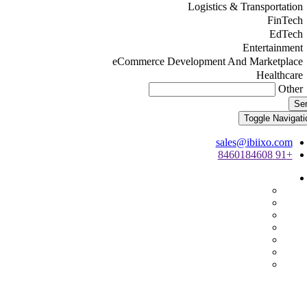
Logistics & Transportation
FinTech
EdTech
Entertainment
eCommerce Development And Marketplace
Healthcare
Other
Se
Toggle Navigati
sales@ibiixo.com
+91 8460184608