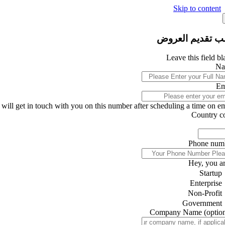
Skip to content
ب تقديم العروض
Leave this field b
Na
Em
will get in touch with you on this number after scheduling a time on ema
Country c
Phone num
Hey, you ar
Startup
Enterprise
Non-Profit
Government
Company Name
(optio