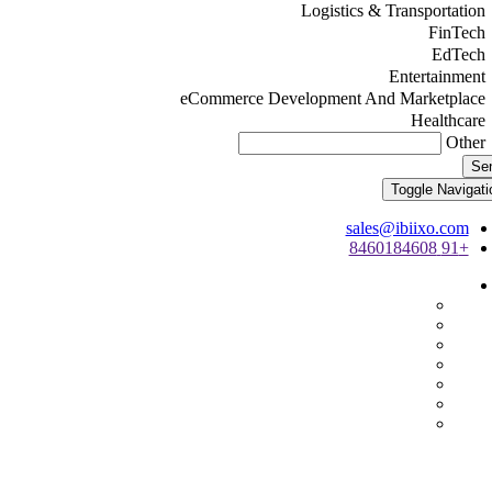
Logistics & Transportation
FinTech
EdTech
Entertainment
eCommerce Development And Marketplace
Healthcare
Other
Se
Toggle Navigati
sales@ibiixo.com
+91 8460184608