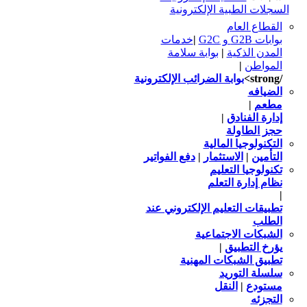
السجلات الطبية الإلكترونية
القطاع العام
بوابات G2B و G2C
|
خدمات
المدن الذكية
|
بوابة سلامة
المواطن
|
/strong>
بوابة الضرائب الإلكترونية
الضيافه
مطعم
|
إدارة الفنادق
|
حجز الطاولة
التكنولوجيا المالية
التأمين
|
الاستثمار
|
دفع الفواتير
تكنولوجيا التعليم
نظام إدارة التعلم
|
تطبيقات التعليم الإلكتروني عند
الطلب
الشبكات الاجتماعية
يؤرخ التطبيق
|
تطبيق الشبكات المهنية
سلسلة التوريد
مستودع
|
النقل
التجزئه