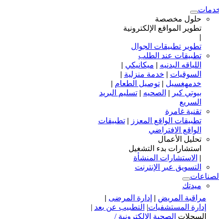
دمات
حلول مخصصة
تطوير المواقع الإلكترونية
|
تطوير تطبيقات الجوال
تطبيقات عند الطلب
اللياقه البدنيه
|
ميكانيكي
|
السوقيات
|
خدمة منزلية
|
خدمهغسيل
|
توصيل الطعام
|
بيوتي كير
|
الصحيه
|
تسليم البريد
السريع
تقنية غامرة
تطبيقات الواقع المعزز
|
تطبيقات
الواقع الافتراضي
تحليل الأعمال
استشارات بدء التشغيل
|
الاستشارات المنشأة
التسويق عبر الإنترنت
لصناعات
ميدتك
مراقبة المريض
|
إدارة المرضى
|
إدارة المستشفيات
|
التطبيب عن بعد
|
السجلات
الصحية الإلكترونية /