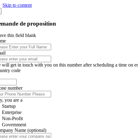
Skip to content
mande de proposition
ve this field blank
ame
ail
 will get in touch with you on this number after scheduling a time on e
untry code
one number
y, you are a
Startup
Enterprise
Non-Profit
Government
mpany Name
(optional)