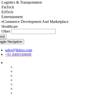
Logistics & Transportation
FinTech
EdTech
Entertainment
eCommerce Development And Marketplace
Healthcare
Other
end
oggle Navigation
sales@ibiixo.com
+91 8460184608