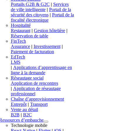
Portails G2B & G2C
|
Services
de ville intelligente
|
Portail de la
sécurité des citoyens
|
Portail de la
fiscalité électronique
Hospitalité
Restaurant
|
Gestion hôtelière
|
Réservation de table
FinTech
Assurance
|
Investissement
|
Paiement de facturation
EdTech
LMS
|
Applications d’apprentissage en
ligne à la demande
Réseautage social
Application de rencontres
|
Application de réseautage
professionnel
Chaîne d’approvisionnement
Entrepôt
|
Transport
Vente au détail
B2B
|
B2C
Ressources d’embauche
Technologie mobile
React-Native
|
Flutter
|
iOS
|