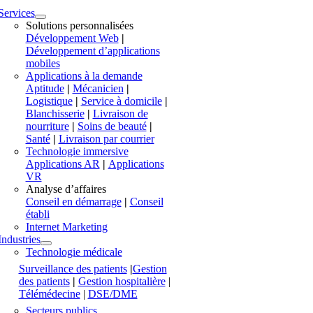
Services
Solutions personnalisées
Développement Web
|
Développement d’applications
mobiles
Applications à la demande
Aptitude
|
Mécanicien
|
Logistique
|
Service à domicile
|
Blanchisserie
|
Livraison de
nourriture
|
Soins de beauté
|
Santé
|
Livraison par courrier
Technologie immersive
Applications AR
|
Applications
VR
Analyse d’affaires
Conseil en démarrage
|
Conseil
établi
Internet Marketing
Industries
Technologie médicale
Surveillance des patients
|
Gestion
des patients
|
Gestion hospitalière
|
Télémédecine
|
DSE/DME
Secteurs publics