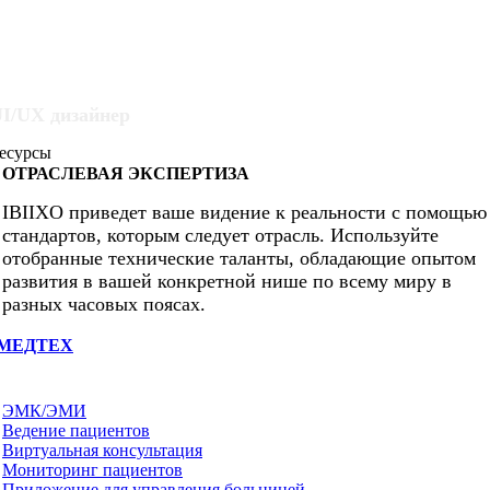
Архитектор решений
Финансовый директор
I/UX дизайнер
есурсы
ОТРАСЛЕВАЯ ЭКСПЕРТИЗА
IBIIXO приведет ваше видение к реальности с помощью
стандартов, которым следует отрасль. Используйте
отобранные технические таланты, обладающие опытом
развития в вашей конкретной нише по всему миру в
разных часовых поясах.
МЕДТЕХ
ЭМК/ЭМИ
Ведение пациентов
Виртуальная консультация
Мониторинг пациентов
Приложение для управления больницей