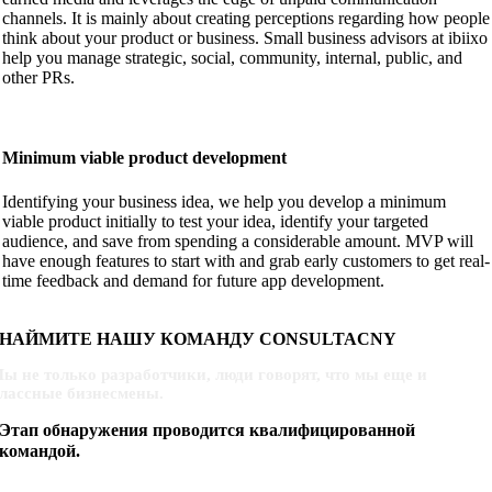
channels. It is mainly about creating perceptions regarding how people
think about your product or business. Small business advisors at ibiixo
help you manage strategic, social, community, internal, public, and
other PRs.
Minimum viable product development
Identifying your business idea, we help you develop a minimum
viable product initially to test your idea, identify your targeted
audience, and save from spending a considerable amount. MVP will
have enough features to start with and grab early customers to get real-
time feedback and demand for future app development.
НАЙМИТЕ НАШУ КОМАНДУ CONSULTACNY
ы не только разработчики, люди говорят, что мы еще и
лассные бизнесмены.
Этап обнаружения проводится квалифицированной
командой.
изнес-аналитик