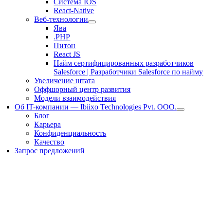
Система IOS
React-Native
Веб-технологии
Ява
.PHP
Питон
React JS
Найм сертифицированных разработчиков
Salesforce | Разработчики Salesforce по найму
Увеличение штата
Оффшорный центр развития
Модели взаимодействия
Об IT-компании — Ibiixo Technologies Pvt. ООО.
Блог
Карьера
Конфиденциальность
Качество
Запрос предложений