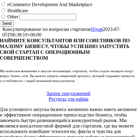
eCommerce Development And Marketplace
Healthcare
Other
Send
Консультирование по вопросам стартапов
Niyati
2023-07-
05T06:38:10+00:00
НАЙМИТЕ КОНСУЛЬТАНТОВ ИЛИ СОВЕТНИКОВ ПО
МАЛОМУ БИЗНЕСУ, ЧТОБЫ УСПЕШНО ЗАПУСТИТЬ
СВОЙ СТАРТАП С ОПЕРАЦИОННЫМ
СОВЕРШЕНСТВОМ
Мы помогаем компаниям в запуске начинающих стартапов, чтобы создать мощную опору
вокруг бизнес-сети. Вы можете увидеть измеримый прогресс, который открывает ценность
и устойчивость с нашей компанией-консультантом.
Запрос предложений
Ресурсы для найма
Для успешного запуска бизнеса жизненно важно иметь активное
и эффективное операционное превосходство бизнеса, чтобы
завоевать быстро развивающийся конкурентный рынок. Мы
являемся консалтинговой фирмой для стартапов, где вы можете
использовать новейшие технологии, факты и чувства для
разработки более эффективных методов работы в конкурентной