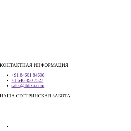
РЕСУРСЫ ДЛЯ НАЙМА
Ява
PHP
|
Salesforce
Python
|
Реагировать.JS
|
Андроид
Система IOS
|
React-Native
Трепетание
КОНТАКТНАЯ ИНФОРМАЦИЯ
+91 84601 84608
+1 646 450 7527
sales@ibiixo.com
НАША СЕСТРИНСКАЯ ЗАБОТА
Бизнес-решения Ibiixo
|
Акарта Экспорт