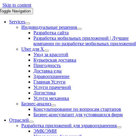
Skip to content
Toggle Navigation
Services
Индивидуальные решения
Разработка сайта
Разработка мобильных приложений | Лучшие
компании по разработке мобильных приложени
Uber для X
Уход за красотой
Курьерская доставка
Пригодность
Доставка еды
Здравоохранение
Главная Услуги
Услуги прачечной
Логистика
Услуги механика
Бизнес-анализ
Консультирование по вопросам стартапов
Бизнес-консультант для устоявшихся фирм
Отраслей
Разработка приложений для здравоохранения
ЭМК/ЭМИ