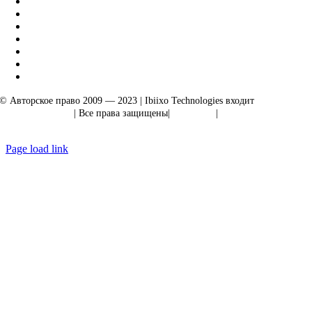
© Авторское право 2009 — 2023 | Ibiixo Technologies входит
в группу
компаний Ibiixo
| Все права защищены|
Качество
|
Конфиденциальность
Page load link