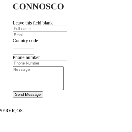
CONNOSCO
Leave this field blank
Country code
+
Phone number
Send Message
SERVIÇOS
Desenvolvimento de Websites
|
Desenvolvimento de Aplicações Móveis
Desenvolvimento de aplicativos imersivos
|