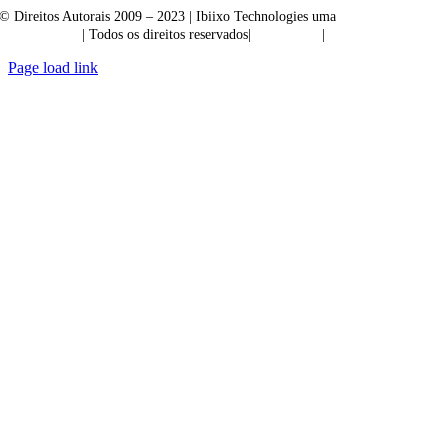
© Direitos Autorais 2009 – 2023 | Ibiixo Technologies uma
empresa do
Grupo Ibiixo
| Todos os direitos reservados|
Qualidade
|
Confidencialidade
Page load link