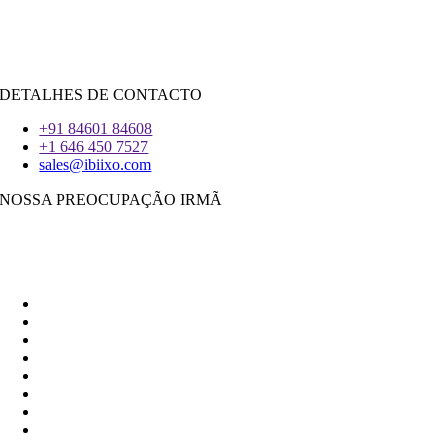
iOS
|
React-Nativo
Flutter
DETALHES DE CONTACTO
+91 84601 84608
+1 646 450 7527
sales@ibiixo.com
NOSSA PREOCUPAÇÃO IRMÃ
Ibiixo Soluções Empresariais
|
Akarta Exportações