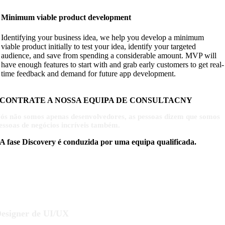
Minimum viable product development
Identifying your business idea, we help you develop a minimum
viable product initially to test your idea, identify your targeted
audience, and save from spending a considerable amount. MVP will
have enough features to start with and grab early customers to get real-
time feedback and demand for future app development.
CONTRATE A NOSSA EQUIPA DE CONSULTACNY
ós não somos apenas desenvolvedores, as pessoas dizem que somos
essoas de negócios incríveis também.
A fase Discovery é conduzida por uma equipa qualificada.
nalista de Negócios
rquiteto de Soluções
iretor Financeiro
esigner de UI/UX