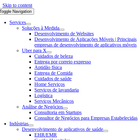
Skip to content
Toggle Navigation
Services
Soluções à Medida
Desenvolvimento de Websites
Desenvolvimento de Aplicações Móveis | Principais
empresas de desenvolvimento de aplicativos móveis
Uber para X
Cuidados de beleza
Entrega por correio expresso
Aptidão física
Entrega de Comida
Cuidados de saúde
Home Serviços
Serviços de lavandaria
Logística
Serviços Mecânicos
Análise de Negócios
Consultoria em Startups
Consultor de Negócios para Empresas Estabelecidas
Indústrias
Desenvolvimento de aplicativos de saúde
EHR/EMR