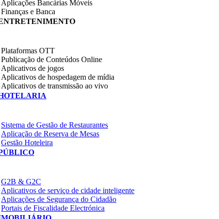
Aplicações Bancárias Móveis
Finanças e Banca
ENTRETENIMENTO
Plataformas OTT
Publicação de Conteúdos Online
Aplicativos de jogos
Aplicativos de hospedagem de mídia
Aplicativos de transmissão ao vivo
HOTELARIA
Sistema de Gestão de Restaurantes
Aplicação de Reserva de Mesas
Gestão Hoteleira
PÚBLICO
G2B & G2C
Aplicativos de serviço de cidade inteligente
Aplicações de Segurança do Cidadão
Portais de Fiscalidade Electrónica
IMOBILIÁRIO