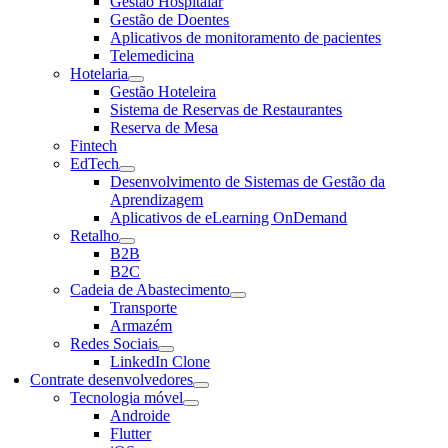
Gestão Hospitalar
Gestão de Doentes
Aplicativos de monitoramento de pacientes
Telemedicina
Hotelaria
Gestão Hoteleira
Sistema de Reservas de Restaurantes
Reserva de Mesa
Fintech
EdTech
Desenvolvimento de Sistemas de Gestão da
Aprendizagem
Aplicativos de eLearning OnDemand
Retalho
B2B
B2C
Cadeia de Abastecimento
Transporte
Armazém
Redes Sociais
LinkedIn Clone
Contrate desenvolvedores
Tecnologia móvel
Androide
Flutter