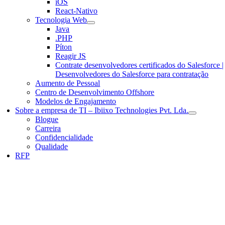
iOS
React-Nativo
Tecnologia Web
Java
.PHP
Píton
Reagir JS
Contrate desenvolvedores certificados do Salesforce |
Desenvolvedores do Salesforce para contratação
Aumento de Pessoal
Centro de Desenvolvimento Offshore
Modelos de Engajamento
Sobre a empresa de TI – Ibiixo Technologies Pvt. Lda.
Blogue
Carreira
Confidencialidade
Qualidade
RFP