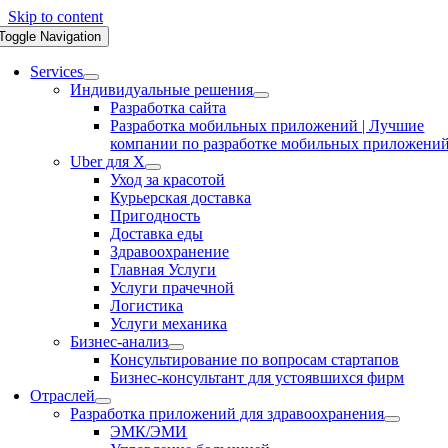
Skip to content
Toggle Navigation
Services
Индивидуальные решения
Разработка сайта
Разработка мобильных приложений | Лучшие
компании по разработке мобильных приложени
Uber для X
Уход за красотой
Курьерская доставка
Пригодность
Доставка еды
Здравоохранение
Главная Услуги
Услуги прачечной
Логистика
Услуги механика
Бизнес-анализ
Консультирование по вопросам стартапов
Бизнес-консультант для устоявшихся фирм
Отраслей
Разработка приложений для здравоохранения
ЭМК/ЭМИ