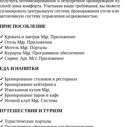
получить оптимизированное и безупречное бронирование из
своей зоны комфорта. Учитывая ваши требования, вы можете
спланировать центральную систему бронирования отеля или
автономную систему управления недвижимостью.
ПРИСПОСОБЛЕНИЕ
✓
Кровать и завтрак Mgt. Приложение
✓
Отель Mgt. Приложения
✓
Мотель Mgt. Порталы
✓
Курорты Mgt. Программное обеспечение
✓
Сервис Apt. Мгт. Приложение
ЕДА И НАПИТКИ
✓
Бронирование столиков в ресторанах
✓
Бронирование кейтеринга
✓
Изысканная кухня Mgt.
✓
Бронирование баров и кафе
✓
Ночной клуб Mgt. Система
ПУТЕШЕСТВИЯ И ТУРИЗМ
✓
Туристические порталы
✓
Программное обеспечение для бронирования