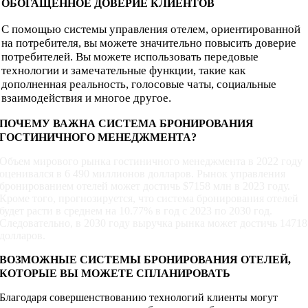
ОБОГАЩЕННОЕ ДОВЕРИЕ КЛИЕНТОВ
С помощью системы управления отелем, ориентированной
на потребителя, вы можете значительно повысить доверие
потребителей. Вы можете использовать передовые
технологии и замечательные функции, такие как
дополненная реальность, голосовые чаты, социальные
взаимодействия и многое другое.
ПОЧЕМУ ВАЖНА СИСТЕМА БРОНИРОВАНИЯ
ГОСТИНИЧНОГО МЕНЕДЖМЕНТА?
Объем мирового рынка гостиничного менеджмента в 2022 году
оценивался в 6 490 миллионов долларов. Рынок управления
бронированием отелей может достичь $7158 млн в 2023 году.
Кроме того, прогнозируется, что система бронирования отелей
будет расти в среднем на 10.77% в год с 2023 по 2030 год.
Следовательно, в 2030 году выручка рынка может достичь 14718
долларов.
ВОЗМОЖНЫЕ СИСТЕМЫ БРОНИРОВАНИЯ ОТЕЛЕЙ,
КОТОРЫЕ ВЫ МОЖЕТЕ СПЛАНИРОВАТЬ
Благодаря совершенствованию технологий клиенты могут