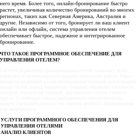
него время. Более того, онлайн-бронирование быстро
растет, увеличивая количество бронирований во многих
регионах, таких как Северная Америка, Австралия и
другие. Независимо от того, бронирует ли ваш клиент
онлайн или офлайн, система управления отелем
обеспечивает быстрое, надежное и интегрированное
бронирование.
ЧТО ТАКОЕ ПРОГРАММНОЕ ОБЕСПЕЧЕНИЕ ДЛЯ
УПРАВЛЕНИЯ ОТЕЛЕМ?
Система управления бронированием отелей позволяет легко
управлять и оптимизировать административную работу. Такие
процессы включают в себя бронирование номеров, регистрацию
заезда гостей, выезд, назначение номеров, обработку стоимости
номеров, управление уборкой, выставление счетов и многое
другое. С помощью такого программного обеспечения вы
можете уменьшить количество ошибок двойного бронирования
или овербукинга.
УСЛУГИ ПРОГРАММНОГО ОБЕСПЕЧЕНИЯ ДЛЯ
УПРАВЛЕНИЯ ОТЕЛЯМИ
АНАЛИЗ КЛИЕНТОВ