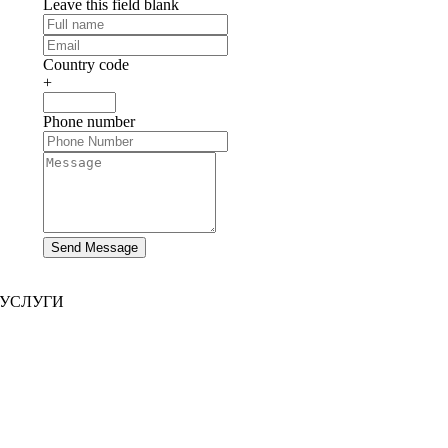
Leave this field blank
Country code
+
Phone number
Send Message
УСЛУГИ
Разработка сайта
|
Разработка мобильных приложений
Разработка иммерсивных приложений
|
Предварительно структурированные решения
Увеличение штата
|
Платформы по запросу