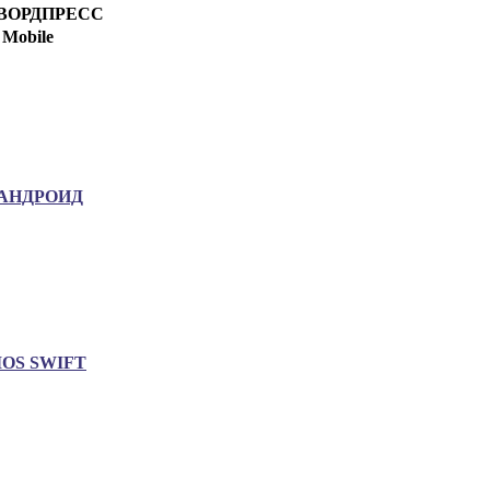
ВОРДПРЕСС
Mobile
АНДРОИД
IOS SWIFT