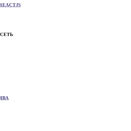
REACTJS
.СЕТЬ
ЯВА