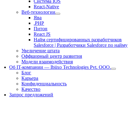
Система IOS
React-Native
Веб-технологии
Ява
.PHP
Питон
React JS
Найм сертифицированных разработчиков
Salesforce | Разработчики Salesforce по найму
Увеличение штата
Оффшорный центр развития
Модели взаимодействия
Об IT-компании — Ibiixo Technologies Pvt. ООО.
Блог
Карьера
Конфиденциальность
Качество
Запрос предложений