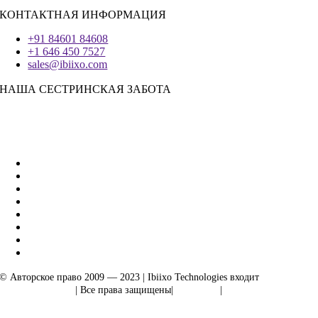
КОНТАКТНАЯ ИНФОРМАЦИЯ
+91 84601 84608
+1 646 450 7527
sales@ibiixo.com
НАША СЕСТРИНСКАЯ ЗАБОТА
Бизнес-решения Ibiixo
|
Акарта Экспорт
© Авторское право 2009 — 2023 | Ibiixo Technologies входит
в группу
компаний Ibiixo
| Все права защищены|
Качество
|
Конфиденциальность