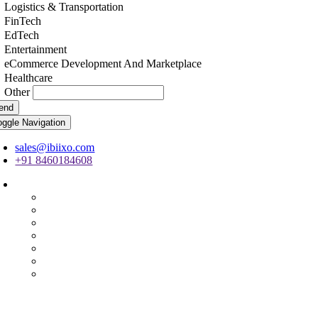
Logistics & Transportation
FinTech
EdTech
Entertainment
eCommerce Development And Marketplace
Healthcare
Other
end
oggle Navigation
sales@ibiixo.com
+91 8460184608