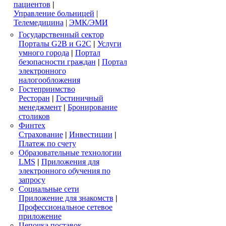
пациентов
|
Управление больницей
|
Телемедицина
|
ЭМК/ЭМИ
Государственный сектор
Порталы G2B и G2C
|
Услуги
умного города
|
Портал
безопасности граждан
|
Портал
электронного
налогообложения
Гостеприимство
Ресторан
|
Гостиничный
менеджмент
|
Бронирование
столиков
Финтех
Страхование
|
Инвестиции
|
Платеж по счету
Образовательные технологии
LMS
|
Приложения для
электронного обучения по
запросу
Социальные сети
Приложение для знакомств
|
Профессиональное сетевое
приложение
Цепочка поставок