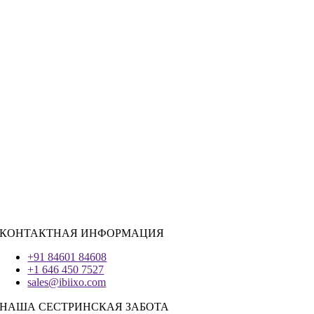
Государственный сектор
|
Гостеприимство
Розничная торговля
|
Недвижимость
Социальные сети
|
Вербовка
РЕСУРСЫ ДЛЯ НАЙМА
Ява
PHP
|
Salesforce
Python
|
Реагировать.JS
|
Андроид
Система IOS
|
React-Native
Трепетание
КОНТАКТНАЯ ИНФОРМАЦИЯ
+91 84601 84608
+1 646 450 7527
sales@ibiixo.com
НАША СЕСТРИНСКАЯ ЗАБОТА