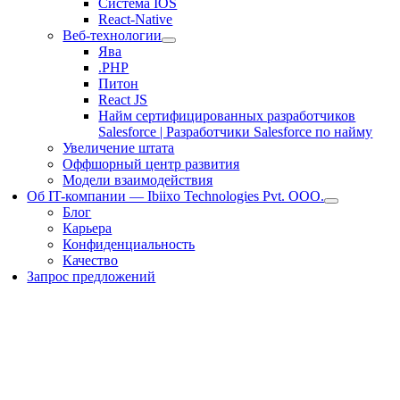
Система IOS
React-Native
Веб-технологии
Ява
.PHP
Питон
React JS
Найм сертифицированных разработчиков
Salesforce | Разработчики Salesforce по найму
Увеличение штата
Оффшорный центр развития
Модели взаимодействия
Об IT-компании — Ibiixo Technologies Pvt. ООО.
Блог
Карьера
Конфиденциальность
Качество
Запрос предложений