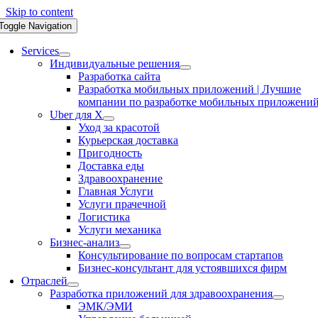
Skip to content
Toggle Navigation
Services
Индивидуальные решения
Разработка сайта
Разработка мобильных приложений | Лучшие
компании по разработке мобильных приложени
Uber для X
Уход за красотой
Курьерская доставка
Пригодность
Доставка еды
Здравоохранение
Главная Услуги
Услуги прачечной
Логистика
Услуги механика
Бизнес-анализ
Консультирование по вопросам стартапов
Бизнес-консультант для устоявшихся фирм
Отраслей
Разработка приложений для здравоохранения
ЭМК/ЭМИ