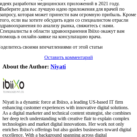
идеях разработки медицинских приложений в 2021 году.
Выберите для вас лучшую идею приложения для врачей по
запросу, которая может принести вам огромную прибыль. Кроме
того, если вы хотите обсудить идеи со специалистом отрасли
здравоохранения по анализу рынка, свяжитесь с нами.
Специалисты в области здравоохранения Ibiixo окажут вам
помощь в онлайн-заявке на консультацию врача.
оделитесь своими впечатлениями от этой статьи
Оставить комментарий
About the Author:
Niyati
Niyati is a dynamic force at Ibiixo, a leading US-based IT firm
enhancing customer experiences with innovative digital solutions.
As a digital marketer and technical content strategist, she combines
her deep tech understanding with creative flair to explain complex
technologies and market digital innovations. Her work not only
enriches Ibiixo's offerings but also guides businesses toward digital
excellence. With a background spanning across digital