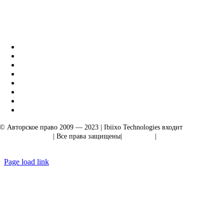
Бизнес-решения Ibiixo
|
Акарта Экспорт
© Авторское право 2009 — 2023 | Ibiixo Technologies входит
в группу
компаний Ibiixo
| Все права защищены|
Качество
|
Конфиденциальность
Page load link