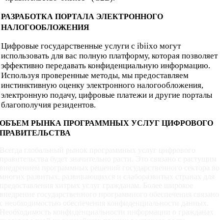
РАЗРАБОТКА ПОРТАЛА ЭЛЕКТРОННОГО
НАЛОГООБЛОЖЕНИЯ
Цифровые государственные услуги с ibiixo могут
использовать для вас полную платформу, которая позволяет
эффективно передавать конфиденциальную информацию.
Используя проверенные методы, мы предоставляем
инстинктивную оценку электронного налогообложения,
электронную подачу, цифровые платежи и другие порталы
благополучия резидентов.
ОБЪЕМ РЫНКА ПРОГРАММНЫХ УСЛУГ ЦИФРОВОГО
ПРАВИТЕЛЬСТВА
Всегда глобальный рынок программных услуг цифрового
правительства будет значительно расти. Это связано с растущим
внедрением программных решений государственного сектора во
многих развитых, развивающихся и слаборазвитых странах для
предоставления хитрых услуг гражданам. Более широкое
внедрение государственного программного обеспечения связано
с необходимостью обеспечения конфиденциальности данных.
Необходимость конфиденциальности информации о гражданах