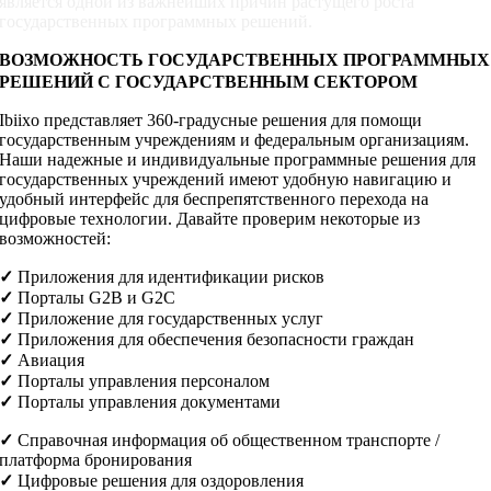
является одной из важнейших причин растущего роста
государственных программных решений.
ВОЗМОЖНОСТЬ ГОСУДАРСТВЕННЫХ ПРОГРАММНЫХ
РЕШЕНИЙ С ГОСУДАРСТВЕННЫМ СЕКТОРОМ
Ibiixo представляет 360-градусные решения для помощи
государственным учреждениям и федеральным организациям.
Наши надежные и индивидуальные программные решения для
государственных учреждений имеют удобную навигацию и
удобный интерфейс для беспрепятственного перехода на
цифровые технологии. Давайте проверим некоторые из
возможностей:
✓
Приложения для идентификации рисков
✓
Порталы G2B и G2C
✓
Приложение для государственных услуг
✓
Приложения для обеспечения безопасности граждан
✓
Авиация
✓
Порталы управления персоналом
✓
Порталы управления документами
✓
Справочная информация об общественном транспорте /
платформа бронирования
✓
Цифровые решения для оздоровления