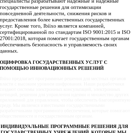
специалисты разрабатывают надежные и надежные
государственные решения для оптимизации
повседневной деятельности, снижения рисков и
предоставления более качественных государственных
услуг. Кроме того, Ibiixo является компанией,
сертифицированной по стандартам ISO 9001:2015 и ISO
27001:2018, которая помогает государственным органам
обеспечивать безопасность и управляемость своих
данных.
ОЦИФРОВКА ГОСУДАРСТВЕННЫХ УСЛУГ С
ПОМОЩЬЮ ИННОВАЦИОННЫХ РЕШЕНИЙ
Ibiixo предлагает программные решения для местных органов
власти с высоким уровнем шифрования. Наши разработчики
создают системы электронных консультаций, электронных
петиций, решения для управления идеями и множество других
приложений для управления, чтобы обеспечить благоприятную
среду. Мы являемся известными государственными
разработчиками программного обеспечения, которые помогают
общественности и государственным органам.
ИНДИВИДУАЛЬНЫЕ ПРОГРАММНЫЕ РЕШЕНИЯ ДЛЯ
ГОСУДАРСТВЕННЫХ УЧРЕЖДЕНИЙ, КОТОРЫЕ МЫ