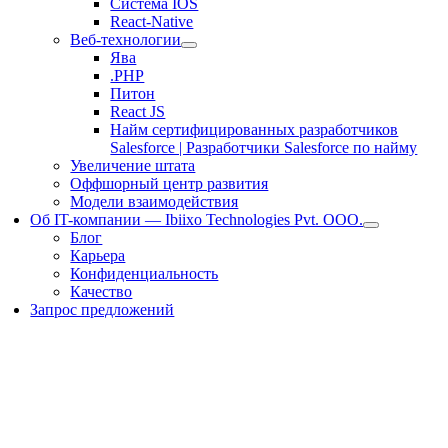
Система IOS
React-Native
Веб-технологии
Ява
.PHP
Питон
React JS
Найм сертифицированных разработчиков
Salesforce | Разработчики Salesforce по найму
Увеличение штата
Оффшорный центр развития
Модели взаимодействия
Об IT-компании — Ibiixo Technologies Pvt. ООО.
Блог
Карьера
Конфиденциальность
Качество
Запрос предложений