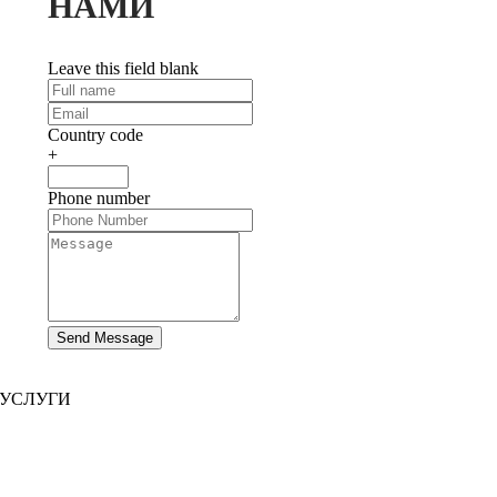
НАМИ
Leave this field blank
Country code
+
Phone number
Send Message
УСЛУГИ
Разработка сайта
|
Разработка мобильных приложений
Разработка иммерсивных приложений
|