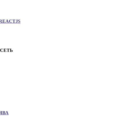
REACTJS
.СЕТЬ
ЯВА