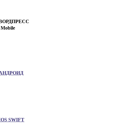
ВОРДПРЕСС
Mobile
АНДРОИД
IOS SWIFT