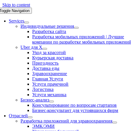
Skip to content
Toggle Navigation
Services
Индивидуальные решения
Разработка сайта
Разработка мобильных приложений | Лучшие
компании по разработке мобильных приложени
Uber для X
Уход за красотой
Курьерская доставка
Пригодность
Доставка еды
Здравоохранение
Главная Услуги
Услуги прачечной
Логистика
Услуги механика
Бизнес-анализ
Консультирование по вопросам стартапов
Бизнес-консультант для устоявшихся фирм
Отраслей
Разработка приложений для здравоохранения
ЭМК/ЭМИ