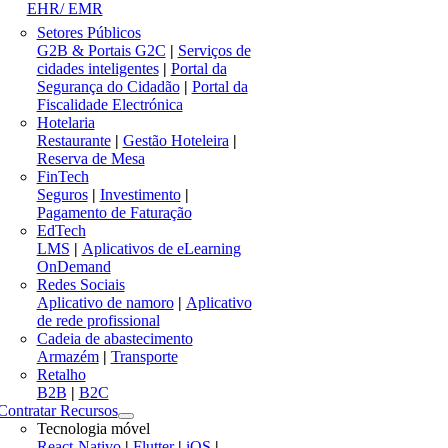
EHR/ EMR
Setores Públicos
G2B & Portais G2C
|
Serviços de
cidades inteligentes
|
Portal da
Segurança do Cidadão
|
Portal da
Fiscalidade Electrónica
Hotelaria
Restaurante
|
Gestão Hoteleira
|
Reserva de Mesa
FinTech
Seguros
|
Investimento
|
Pagamento de Faturação
EdTech
LMS
|
Aplicativos de eLearning
OnDemand
Redes Sociais
Aplicativo de namoro
|
Aplicativo
de rede profissional
Cadeia de abastecimento
Armazém
|
Transporte
Retalho
B2B
|
B2C
Contratar Recursos
Tecnologia móvel
React-Nativo
|
Flutter
|
iOS
|