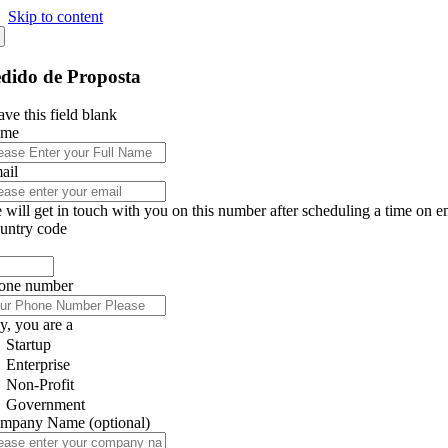
Skip to content
dido de Proposta
ve this field blank
ame
ail
 will get in touch with you on this number after scheduling a time on e
untry code
one number
y, you are a
Startup
Enterprise
Non-Profit
Government
mpany Name
(optional)