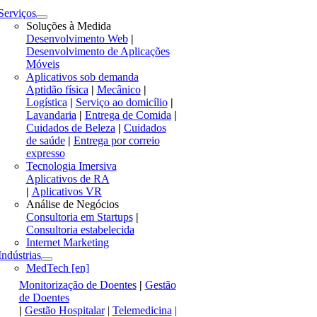
Serviços
Soluções à Medida
Desenvolvimento Web
|
Desenvolvimento de Aplicações
Móveis
Aplicativos sob demanda
Aptidão física
|
Mecânico
|
Logística
|
Serviço ao domicílio
|
Lavandaria
|
Entrega de Comida
|
Cuidados de Beleza
|
Cuidados
de saúde
|
Entrega por correio
expresso
Tecnologia Imersiva
Aplicativos de RA
|
Aplicativos VR
Análise de Negócios
Consultoria em Startups
|
Consultoria estabelecida
Internet Marketing
Indústrias
MedTech [en]
Monitorização de Doentes
|
Gestão
de Doentes
|
Gestão Hospitalar
|
Telemedicina
|