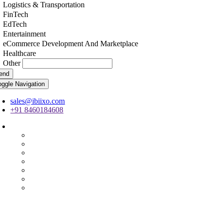
Logistics & Transportation
FinTech
EdTech
Entertainment
eCommerce Development And Marketplace
Healthcare
Other
end
oggle Navigation
sales@ibiixo.com
+91 8460184608