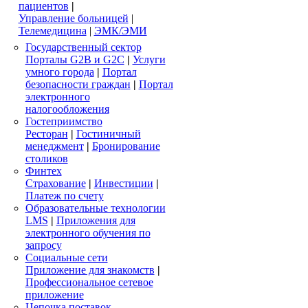
пациентов
|
Управление больницей
|
Телемедицина
|
ЭМК/ЭМИ
Государственный сектор
Порталы G2B и G2C
|
Услуги
умного города
|
Портал
безопасности граждан
|
Портал
электронного
налогообложения
Гостеприимство
Ресторан
|
Гостиничный
менеджмент
|
Бронирование
столиков
Финтех
Страхование
|
Инвестиции
|
Платеж по счету
Образовательные технологии
LMS
|
Приложения для
электронного обучения по
запросу
Социальные сети
Приложение для знакомств
|
Профессиональное сетевое
приложение
Цепочка поставок