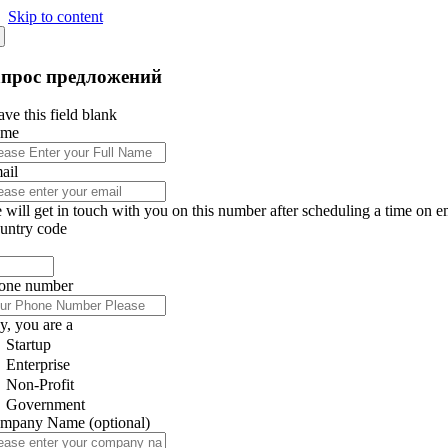
Skip to content
апрос предложений
ve this field blank
ame
ail
 will get in touch with you on this number after scheduling a time on e
untry code
one number
y, you are a
Startup
Enterprise
Non-Profit
Government
mpany Name
(optional)