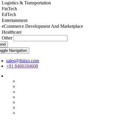
Logistics & Transportation
FinTech
EdTech
Entertainment
eCommerce Development And Marketplace
Healthcare
Other
end
oggle Navigation
sales@ibiixo.com
+91 8460184608