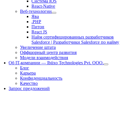
Система IOS
React-Native
Веб-технологии
Ява
.PHP
Питон
React JS
Найм сертифицированных разработчиков
Salesforce | Разработчики Salesforce по найму
Увеличение штата
Оффшорный центр развития
Модели взаимодействия
Об IT-компании — Ibiixo Technologies Pvt. ООО.
Блог
Карьера
Конфиденциальность
Качество
Запрос предложений