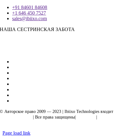
+91 84601 84608
+1 646 450 7527
sales@ibiixo.com
НАША СЕСТРИНСКАЯ ЗАБОТА
Бизнес-решения Ibiixo
|
Акарта Экспорт
© Авторское право 2009 — 2023 | Ibiixo Technologies входит
в группу
компаний Ibiixo
| Все права защищены|
Качество
|
Конфиденциальность
Page load link