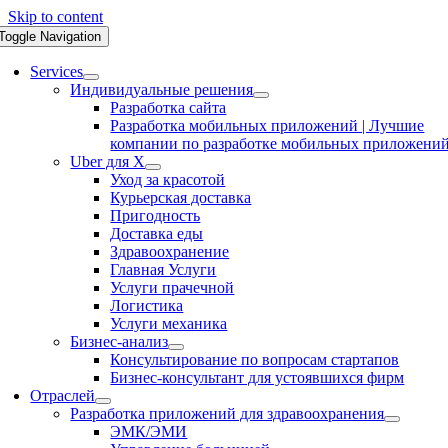
Skip to content
Toggle Navigation
Services
Индивидуальные решения
Разработка сайта
Разработка мобильных приложений | Лучшие
компании по разработке мобильных приложени
Uber для X
Уход за красотой
Курьерская доставка
Пригодность
Доставка еды
Здравоохранение
Главная Услуги
Услуги прачечной
Логистика
Услуги механика
Бизнес-анализ
Консультирование по вопросам стартапов
Бизнес-консультант для устоявшихся фирм
Отраслей
Разработка приложений для здравоохранения
ЭМК/ЭМИ