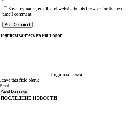
Save my name, email, and website in this browser for the next
time I comment.
Подписывайтесь на наш блог
Задайте нашим менеджерам все, что вы хотите знать о
разработке программного обеспечения, и они ответят
на ваш вопрос в течение 24 часов. Это бесплатно и
обязательно.
Подписываться
Leave this field blank
Send Message
ПОСЛЕДНИЕ НОВОСТИ