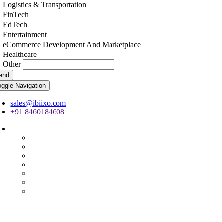
Logistics & Transportation
FinTech
EdTech
Entertainment
eCommerce Development And Marketplace
Healthcare
Other
end
oggle Navigation
sales@ibiixo.com
+91 8460184608