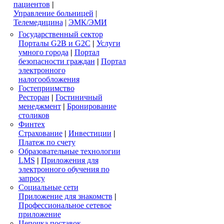
пациентов
|
Управление больницей
|
Телемедицина
|
ЭМК/ЭМИ
Государственный сектор
Порталы G2B и G2C
|
Услуги
умного города
|
Портал
безопасности граждан
|
Портал
электронного
налогообложения
Гостеприимство
Ресторан
|
Гостиничный
менеджмент
|
Бронирование
столиков
Финтех
Страхование
|
Инвестиции
|
Платеж по счету
Образовательные технологии
LMS
|
Приложения для
электронного обучения по
запросу
Социальные сети
Приложение для знакомств
|
Профессиональное сетевое
приложение
Цепочка поставок