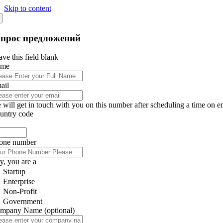
Skip to content
апрос предложений
ve this field blank
ame
ail
 will get in touch with you on this number after scheduling a time on e
untry code
one number
y, you are a
Startup
Enterprise
Non-Profit
Government
mpany Name
(optional)