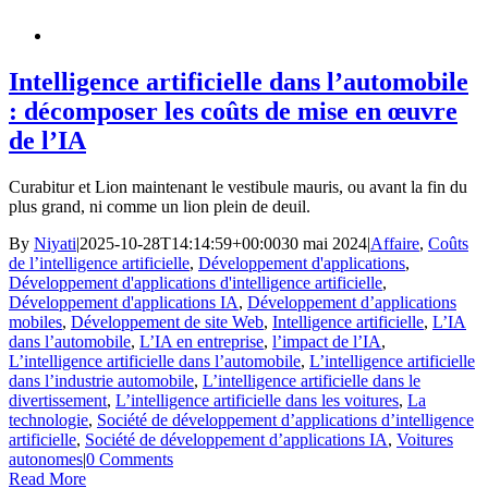
Intelligence artificielle dans l’automobile
: décomposer les coûts de mise en œuvre
de l’IA
Curabitur et Lion maintenant le vestibule mauris, ou avant la fin du
plus grand, ni comme un lion plein de deuil.
By
Niyati
|
2025-10-28T14:14:59+00:00
30 mai 2024
|
Affaire
,
Coûts
de l’intelligence artificielle
,
Développement d'applications
,
Développement d'applications d'intelligence artificielle
,
Développement d'applications IA
,
Développement d’applications
mobiles
,
Développement de site Web
,
Intelligence artificielle
,
L’IA
dans l’automobile
,
L’IA en entreprise
,
l’impact de l’IA
,
L’intelligence artificielle dans l’automobile
,
L’intelligence artificielle
dans l’industrie automobile
,
L’intelligence artificielle dans le
divertissement
,
L’intelligence artificielle dans les voitures
,
La
technologie
,
Société de développement d’applications d’intelligence
artificielle
,
Société de développement d’applications IA
,
Voitures
autonomes
|
0 Comments
Read More