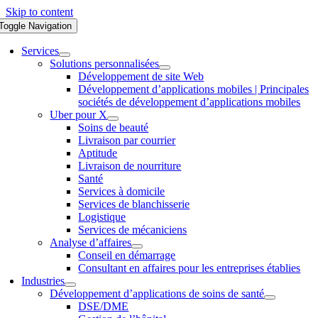
Skip to content
Toggle Navigation
Services
Solutions personnalisées
Développement de site Web
Développement d’applications mobiles | Principales
sociétés de développement d’applications mobiles
Uber pour X
Soins de beauté
Livraison par courrier
Aptitude
Livraison de nourriture
Santé
Services à domicile
Services de blanchisserie
Logistique
Services de mécaniciens
Analyse d’affaires
Conseil en démarrage
Consultant en affaires pour les entreprises établies
Industries
Développement d’applications de soins de santé
DSE/DME