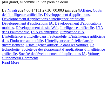
plus grand, ni comme un lion plein de deuil.
By
Niyati
|
2024-06-14T11:27:36+00:00
3 juin 2024
|
Affaire
,
Coûts
de l’intelligence artificielle
,
Développement d'applications
,
Développement d'applications d'intelligence artificielle
,
Développement d'applications IA
,
Développement d’applications
mobiles
,
Développement de site Web
,
Intelligence artificielle
,
L’IA
dans l’automobile
,
L’IA en entreprise
,
l’impact de l’IA
,
L’intelligence artificielle dans l’automobile
,
L’intelligence artificielle
dans l’industrie automobile
,
L’intelligence artificielle dans le
divertissement
,
L’intelligence artificielle dans les voitures
,
La
technologie
,
Société de développement d’applications d’intelligence
artificielle
,
Société de développement d’applications IA
,
Voitures
autonomes
|
0 Comments
Read More