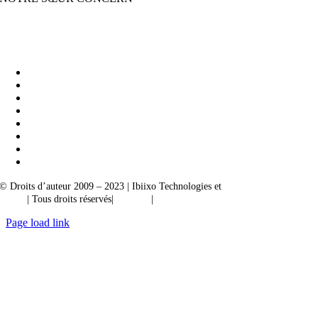
Ibiixo Business Solutions
|
Akarta Exportations
© Droits d’auteur 2009 – 2023 | Ibiixo Technologies et
société du groupe
Ibiixo
| Tous droits réservés|
Qualité
|
Confidentialité
Page load link