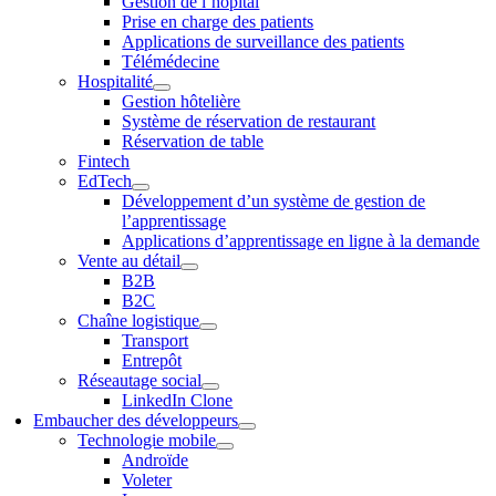
Gestion de l’hôpital
Prise en charge des patients
Applications de surveillance des patients
Télémédecine
Hospitalité
Gestion hôtelière
Système de réservation de restaurant
Réservation de table
Fintech
EdTech
Développement d’un système de gestion de
l’apprentissage
Applications d’apprentissage en ligne à la demande
Vente au détail
B2B
B2C
Chaîne logistique
Transport
Entrepôt
Réseautage social
LinkedIn Clone
Embaucher des développeurs
Technologie mobile
Androïde
Voleter