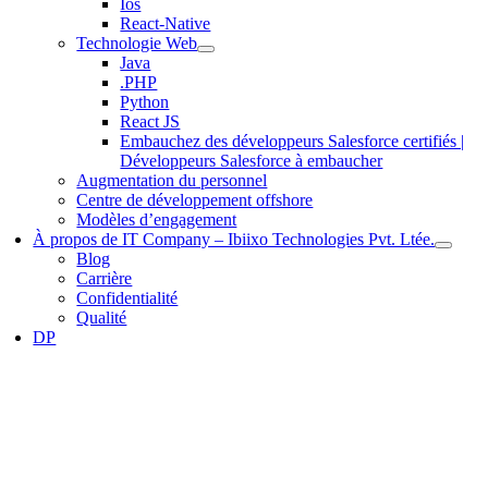
Ios
React-Native
Technologie Web
Java
.PHP
Python
React JS
Embauchez des développeurs Salesforce certifiés |
Développeurs Salesforce à embaucher
Augmentation du personnel
Centre de développement offshore
Modèles d’engagement
À propos de IT Company – Ibiixo Technologies Pvt. Ltée.
Blog
Carrière
Confidentialité
Qualité
DP