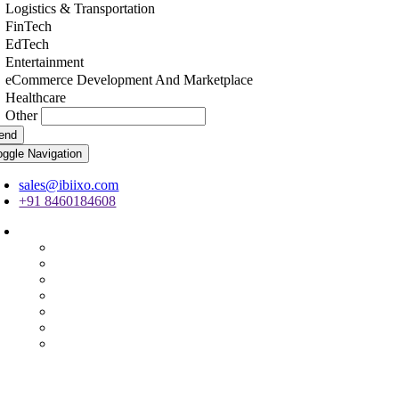
Logistics & Transportation
FinTech
EdTech
Entertainment
eCommerce Development And Marketplace
Healthcare
Other
end
oggle Navigation
sales@ibiixo.com
+91 8460184608