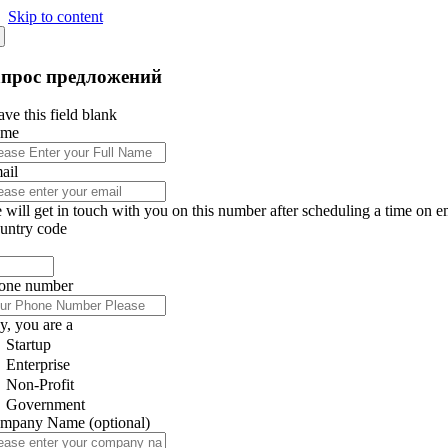
Skip to content
апрос предложений
ve this field blank
ame
ail
 will get in touch with you on this number after scheduling a time on e
untry code
one number
y, you are a
Startup
Enterprise
Non-Profit
Government
mpany Name
(optional)