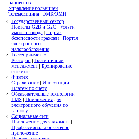
пациентов
|
Управление больницей
|
Телемедицина
|
ЭМК/ЭМИ
Государственный сектор
Порталы G2B и G2C
|
Услуги
умного города
|
Портал
безопасности граждан
|
Портал
электронного
налогообложения
Гостеприимство
Ресторан
|
Гостиничный
менеджмент
|
Бронирование
столиков
Финтех
Страхование
|
Инвестиции
|
Платеж по счету
Образовательные технологии
LMS
|
Приложения для
электронного обучения по
запросу
Социальные сети
Приложение для знакомств
|
Профессиональное сетевое
приложение
Цепочка поставок