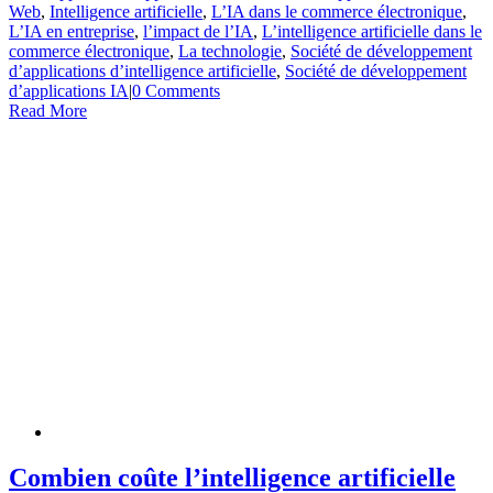
Web
,
Intelligence artificielle
,
L’IA dans le commerce électronique
,
L’IA en entreprise
,
l’impact de l’IA
,
L’intelligence artificielle dans le
commerce électronique
,
La technologie
,
Société de développement
d’applications d’intelligence artificielle
,
Société de développement
d’applications IA
|
0 Comments
Read More
Combien coûte l’intelligence artificielle