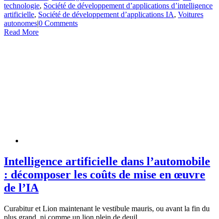
technologie
,
Société de développement d’applications d’intelligence
artificielle
,
Société de développement d’applications IA
,
Voitures
autonomes
|
0 Comments
Read More
Intelligence artificielle dans l’automobile
: décomposer les coûts de mise en œuvre
de l’IA
Curabitur et Lion maintenant le vestibule mauris, ou avant la fin du
plus grand, ni comme un lion plein de deuil.