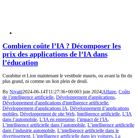
Combien coûte l’IA ? Décomposer les
prix des applications de l’IA dans
l’éducation
Curabitur et Lion maintenant le vestibule mauris, ou avant la fin du
plus grand, ni comme un lion plein de deuil.
By
Niyati
|
2024-06-14T11:27:36+00:00
3 juin 2024
|
Affaire
,
Coûts
de l’intelligence artificielle
,
Développement d'applications
,
Développement d'applications d'intelligence artificielle
,
Développement d'applications IA
,
Développement d’applications
mobiles
,
Développement de site Web
,
Intelligence artificielle
,
L’IA
dans l’automobile
,
L’IA en entreprise
,
l’impact de l’IA
,
L’intelligence artificielle dans l’automobile
,
L’intelligence artificielle
dans l’industrie automobile
,
L’intelligence artificielle dans le
divertissement
,
L’intelligence artificielle dans les voitures
,
La