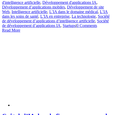
d'intelligence artificielle
,
Développement d'applications IA
,
Développement d’applications mobiles
,
Développement de site
Web
,
Intelligence artificielle
,
L’IA dans le domaine médical
,
L’IA
dans les soins de santé
,
L’IA en entreprise
,
La technologie
,
Société
de développement d’applications d’intelligence artificielle
,
Société
de développement d’applications IA
,
Startups
|
0 Comments
Read More