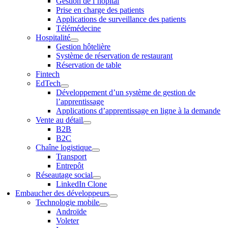
Gestion de l’hôpital
Prise en charge des patients
Applications de surveillance des patients
Télémédecine
Hospitalité
Gestion hôtelière
Système de réservation de restaurant
Réservation de table
Fintech
EdTech
Développement d’un système de gestion de
l’apprentissage
Applications d’apprentissage en ligne à la demande
Vente au détail
B2B
B2C
Chaîne logistique
Transport
Entrepôt
Réseautage social
LinkedIn Clone
Embaucher des développeurs
Technologie mobile
Androïde
Voleter