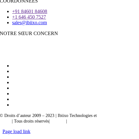
COORDONNÉES
+91 84601 84608
+1 646 450 7527
sales@ibiixo.com
NOTRE SŒUR CONCERN
Ibiixo Business Solutions
|
Akarta Exportations
© Droits d’auteur 2009 – 2023 | Ibiixo Technologies et
société du groupe
Ibiixo
| Tous droits réservés|
Qualité
|
Confidentialité
Page load link