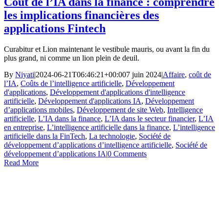
Coût de l’IA dans la finance : comprendre
les implications financières des
applications Fintech
Curabitur et Lion maintenant le vestibule mauris, ou avant la fin du
plus grand, ni comme un lion plein de deuil.
By
Niyati
|
2024-06-21T06:46:21+00:00
7 juin 2024
|
Affaire
,
coût de
l’IA
,
Coûts de l’intelligence artificielle
,
Développement
d'applications
,
Développement d'applications d'intelligence
artificielle
,
Développement d'applications IA
,
Développement
d’applications mobiles
,
Développement de site Web
,
Intelligence
artificielle
,
L’IA dans la finance
,
L’IA dans le secteur financier
,
L’IA
en entreprise
,
L’intelligence artificielle dans la finance
,
L’intelligence
artificielle dans la FinTech
,
La technologie
,
Société de
développement d’applications d’intelligence artificielle
,
Société de
développement d’applications IA
|
0 Comments
Read More