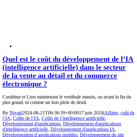
Quel est le coût du développement de l’IA
(intelligence artificielle) dans le secteur
de la vente au détail et du commerce
électronique ?
Curabitur et Lion maintenant le vestibule mauris, ou avant la fin du
plus grand, ni comme un lion plein de deuil.
By
Niyati
|
2024-06-21T06:36:39+00:00
17 juin 2024
|
Affaire
,
coût de
l’IA
,
Coûts de l’IA
,
Coûts de l’intelligence artificielle
,
Développement d'applications
,
Développement d'applications
d'intelligence artificielle
,
Développement d'applications IA
,
Développement d’applications mobiles
,
Développement de site