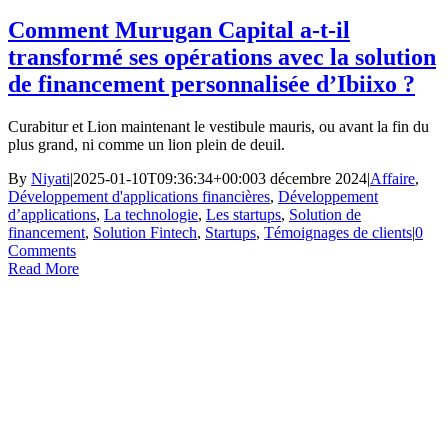
Comment Murugan Capital a-t-il
transformé ses opérations avec la solution
de financement personnalisée d’Ibiixo ?
Curabitur et Lion maintenant le vestibule mauris, ou avant la fin du
plus grand, ni comme un lion plein de deuil.
By
Niyati
|
2025-01-10T09:36:34+00:00
3 décembre 2024
|
Affaire
,
Développement d'applications financières
,
Développement
d’applications
,
La technologie
,
Les startups
,
Solution de
financement
,
Solution Fintech
,
Startups
,
Témoignages de clients
|
0
Comments
Read More