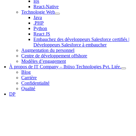
Ios
React-Native
Technologie Web
Java
.PHP
Python
React JS
Embauchez des développeurs Salesforce certifiés |
Développeurs Salesforce à embaucher
Augmentation du personnel
Centre de développement offshore
Modèles d’engagement
À propos de IT Company – Ibiixo Technologies Pvt. Ltée.
Blog
Carrière
Confidentialité
Qualité
DP