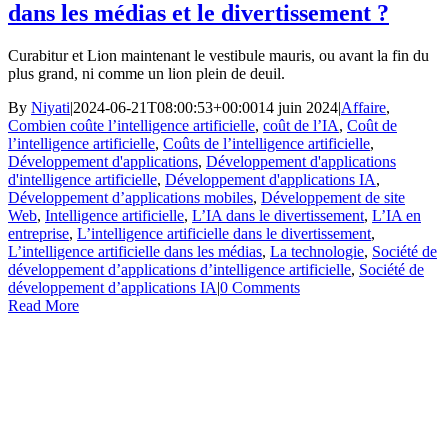
dans les médias et le divertissement ?
Curabitur et Lion maintenant le vestibule mauris, ou avant la fin du
plus grand, ni comme un lion plein de deuil.
By
Niyati
|
2024-06-21T08:00:53+00:00
14 juin 2024
|
Affaire
,
Combien coûte l’intelligence artificielle
,
coût de l’IA
,
Coût de
l’intelligence artificielle
,
Coûts de l’intelligence artificielle
,
Développement d'applications
,
Développement d'applications
d'intelligence artificielle
,
Développement d'applications IA
,
Développement d’applications mobiles
,
Développement de site
Web
,
Intelligence artificielle
,
L’IA dans le divertissement
,
L’IA en
entreprise
,
L’intelligence artificielle dans le divertissement
,
L’intelligence artificielle dans les médias
,
La technologie
,
Société de
développement d’applications d’intelligence artificielle
,
Société de
développement d’applications IA
|
0 Comments
Read More