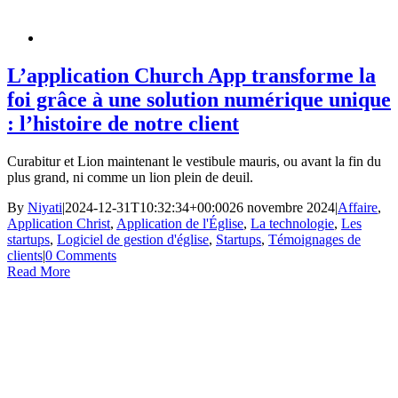
L’application Church App transforme la
foi grâce à une solution numérique unique
: l’histoire de notre client
Curabitur et Lion maintenant le vestibule mauris, ou avant la fin du
plus grand, ni comme un lion plein de deuil.
By
Niyati
|
2024-12-31T10:32:34+00:00
26 novembre 2024
|
Affaire
,
Application Christ
,
Application de l'Église
,
La technologie
,
Les
startups
,
Logiciel de gestion d'église
,
Startups
,
Témoignages de
clients
|
0 Comments
Read More