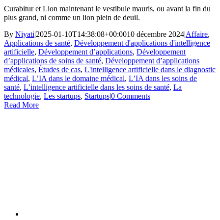
Curabitur et Lion maintenant le vestibule mauris, ou avant la fin du
plus grand, ni comme un lion plein de deuil.
By
Niyati
|
2025-01-10T14:38:08+00:00
10 décembre 2024
|
Affaire
,
Applications de santé
,
Développement d'applications d'intelligence
artificielle
,
Développement d’applications
,
Développement
d’applications de soins de santé
,
Développement d’applications
médicales
,
Études de cas
,
L'intelligence artificielle dans le diagnostic
médical
,
L’IA dans le domaine médical
,
L’IA dans les soins de
santé
,
L’intelligence artificielle dans les soins de santé
,
La
technologie
,
Les startups
,
Startups
|
0 Comments
Read More