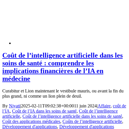
Coût de l’intelligence artificielle dans les
soins de santé : comprendre les
implications financières de l’IA en
médecine
Curabitur et Lion maintenant le vestibule mauris, ou avant la fin du
plus grand, ni comme un lion plein de deuil.
By
Niyati
|
2025-02-11T09:02:38+00:00
11 juin 2024
|
Affaire
,
coût de
l’IA
,
Coût de l’IA dans les soins de santé
,
Coût de l’intelligence
artificielle
,
Coût de l’intelligence artificielle dans les soins de santé
,
Coût des applications médicales
,
Coûts de l’intelligence artificielle
,
Développement d'applications
,
Développement d'applications