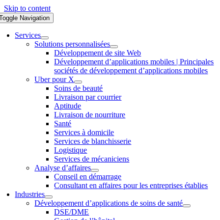
Skip to content
Toggle Navigation
Services
Solutions personnalisées
Développement de site Web
Développement d’applications mobiles | Principales
sociétés de développement d’applications mobiles
Uber pour X
Soins de beauté
Livraison par courrier
Aptitude
Livraison de nourriture
Santé
Services à domicile
Services de blanchisserie
Logistique
Services de mécaniciens
Analyse d’affaires
Conseil en démarrage
Consultant en affaires pour les entreprises établies
Industries
Développement d’applications de soins de santé
DSE/DME